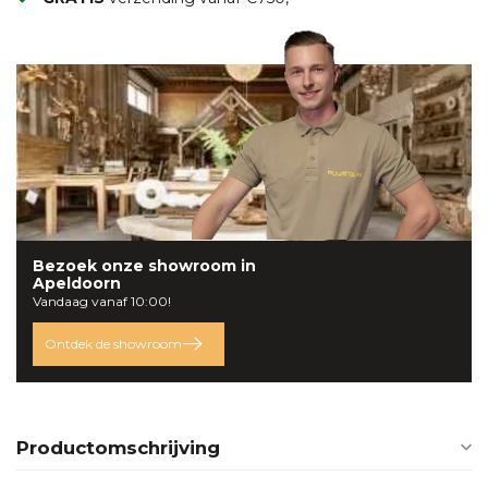
Bezoek onze
showroom
in
Apeldoorn
Vandaag vanaf 10:00!
Ontdek de showroom
Productomschrijving