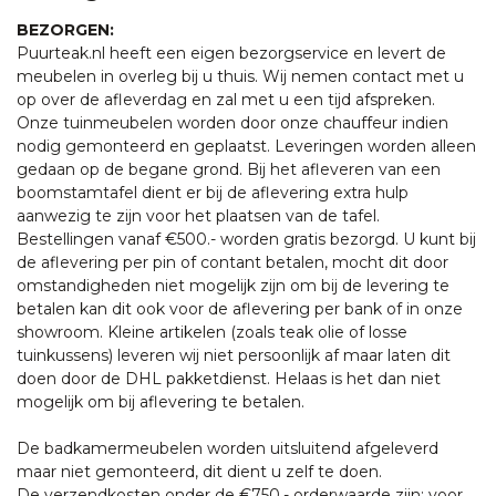
BEZORGEN:
Puurteak.nl heeft een eigen bezorgservice en levert de
meubelen in overleg bij u thuis. Wij nemen contact met u
op over de afleverdag en zal met u een tijd afspreken.
Onze tuinmeubelen worden door onze chauffeur indien
nodig gemonteerd en geplaatst. Leveringen worden alleen
gedaan op de begane grond. Bij het afleveren van een
boomstamtafel dient er bij de aflevering extra hulp
aanwezig te zijn voor het plaatsen van de tafel.
Bestellingen vanaf €500.- worden gratis bezorgd. U kunt bij
de aflevering per pin of contant betalen, mocht dit door
omstandigheden niet mogelijk zijn om bij de levering te
betalen kan dit ook voor de aflevering per bank of in onze
showroom. Kleine artikelen (zoals teak olie of losse
tuinkussens) leveren wij niet persoonlijk af maar laten dit
doen door de DHL pakketdienst. Helaas is het dan niet
mogelijk om bij aflevering te betalen.
De badkamermeubelen worden uitsluitend afgeleverd
maar niet gemonteerd, dit dient u zelf te doen.
De verzendkosten onder de €750,- orderwaarde zijn: voor