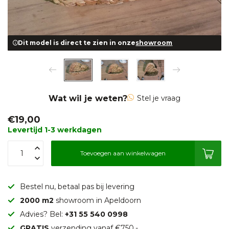
Dit model is direct te zien in onze
showroom
Wat wil je weten?
Stel je vraag
€19,00
Levertijd 1-3 werkdagen
Toevoegen aan winkelwagen
Bestel nu, betaal pas bij levering
2000 m2
showroom in Apeldoorn
Advies? Bel:
+31 55 540 0998
GRATIS
verzending vanaf €750,-