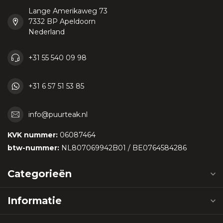
Lange Amerikaweg 73
7332 BP Apeldoorn
Nederland
+31 55 540 09 98
+31 6 57 51 53 85
info@puurteak.nl
KVK nummer:
06087464
btw-nummer:
NL807069942B01 / BE0764584286
Categorieën
Informatie