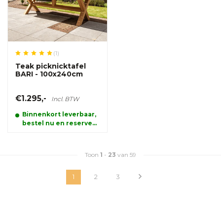
(1)
Teak picknicktafel
BARI - 100x240cm
€1.295,-
Incl. BTW
Binnenkort leverbaar,
bestel nu en reserveer
alvast uw product.
Toon
1
-
23
van 59
1
2
3