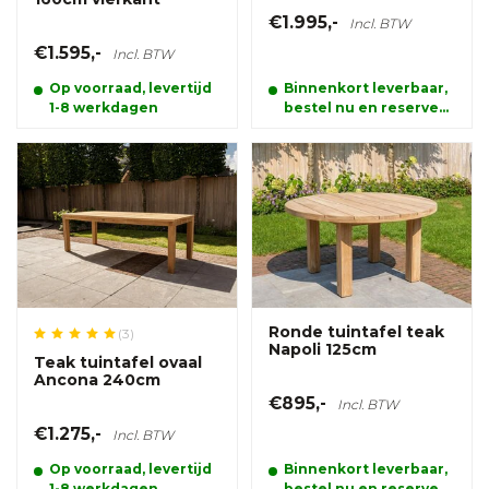
€1.995,-
Incl. BTW
€1.595,-
Incl. BTW
Op voorraad, levertijd
Binnenkort leverbaar,
1-8 werkdagen
bestel nu en reserveer
alvast uw product.
Ronde tuintafel teak
(3)
Napoli 125cm
Teak tuintafel ovaal
Ancona 240cm
€895,-
Incl. BTW
€1.275,-
Incl. BTW
Op voorraad, levertijd
Binnenkort leverbaar,
1-8 werkdagen
bestel nu en reserveer