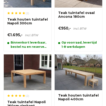
Teak tuintafel ovaal
(2)
Ancona 180cm
Teak houten tuintafel
Napoli 300cm
€950,-
Incl. BTW
€1.695,-
Incl. BTW
Binnenkort leverbaar,
Op voorraad, levertijd
bestel nu en reserveer
1-8 werkdagen
alvast uw product.
Teak houten tuintafel
(2)
Napoli 400cm
Teak tuintafel Napoli
160cm vierkant