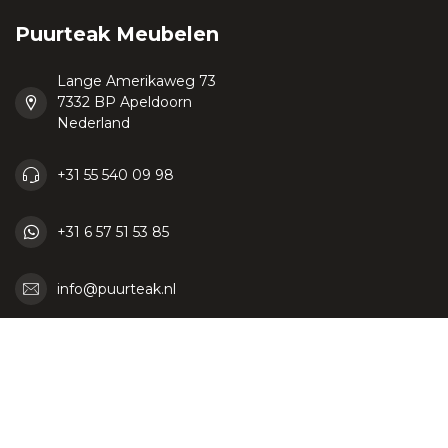
Puurteak Meubelen
Lange Amerikaweg 73
7332 BP Apeldoorn
Nederland
+31 55 540 09 98
+31 6 57 51 53 85
info@puurteak.nl
KVK nummer:
06087464
btw-nummer:
NL807069942B01 / BE0764584286
Categorieën