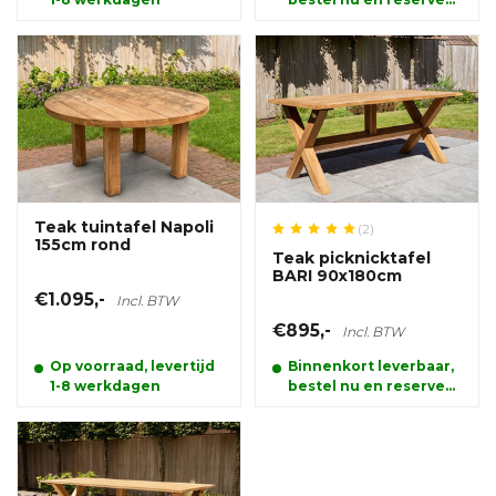
alvast uw product.
Teak tuintafel Napoli
(2)
155cm rond
Teak picknicktafel
BARI 90x180cm
€1.095,-
Incl. BTW
€895,-
Incl. BTW
Op voorraad, levertijd
Binnenkort leverbaar,
1-8 werkdagen
bestel nu en reserveer
alvast uw product.