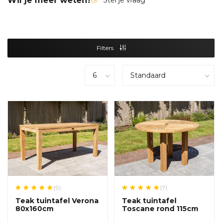
Wil je meer weten?
Stel je vraag
Filters
(9)
(7)
Teak tuintafel Verona
Teak tuintafel
80x160cm
Toscane rond 115cm