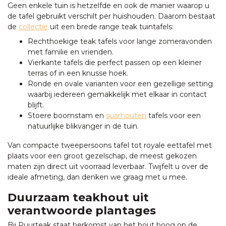
Geen enkele tuin is hetzelfde en ook de manier waarop u
de tafel gebruikt verschilt per huishouden. Daarom bestaat
de
collectie
uit een brede range teak tuintafels:
Rechthoekige teak tafels voor lange zomeravonden
met familie en vrienden.
Vierkante tafels die perfect passen op een kleiner
terras of in een knusse hoek.
Ronde en ovale varianten voor een gezellige setting
waarbij iedereen gemakkelijk met elkaar in contact
blijft.
Stoere boomstam en
suarhouten
tafels voor een
natuurlijke blikvanger in de tuin.
Van compacte tweepersoons tafel tot royale eettafel met
plaats voor een groot gezelschap, de meest gekozen
maten zijn direct uit voorraad leverbaar. Twijfelt u over de
ideale afmeting, dan denken we graag met u mee.
Duurzaam teakhout uit
verantwoorde plantages
Bij Puurteak staat herkomst van het hout hoog op de