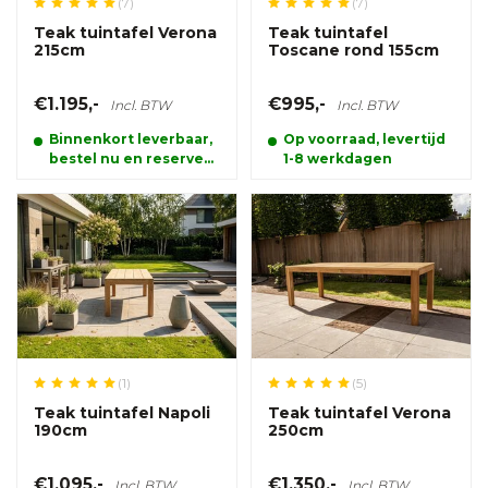
(7)
(7)
Teak tuintafel Verona
Teak tuintafel
215cm
Toscane rond 155cm
€1.195,-
€995,-
Incl. BTW
Incl. BTW
Binnenkort leverbaar,
Op voorraad, levertijd
bestel nu en reserveer
1-8 werkdagen
alvast uw product.
(1)
(5)
Teak tuintafel Napoli
Teak tuintafel Verona
190cm
250cm
€1.095,-
€1.350,-
Incl. BTW
Incl. BTW