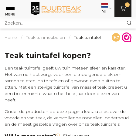
0
NL
MENU
Home
/
Teak tuinmeubelen
/
Teak tuintafel
9.7
Teak tuintafel kopen?
Een teak tuintafel geeft uw tuin meteen sfeer en karakter.
Het warme hout zorgt voor een uitnodigende plek om
samen te eten, na te tafelen of gewoon even buiten te
zitten. Met een stevige tuintafel van massief teak creëert u
een buitenruimte waar u het hele jaar door plezier van
heeft.
Onder de producten op deze pagina leest u alles over de
voordelen van teak, de verschillende modellen, onderhoud
en de meest gestelde vragen over onze teak tuintafels.