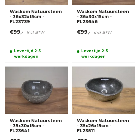
Waskom Natuursteen
Waskom Natuursteen
- 36x32x15cm -
- 36x30x15cm -
FL23739
FL23646
€99,-
€99,-
Incl. BTW
Incl. BTW
Levertijd 2-5
Levertijd 2-5
werkdagen
werkdagen
Waskom Natuursteen
Waskom Natuursteen
- 35x30x15cm -
- 35x26x15cm -
FL23641
FL23511