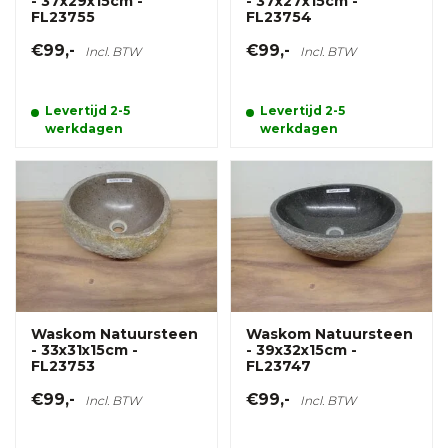
- 37x29x15cm -
- 37x27x15cm -
FL23755
FL23754
€99,-
€99,-
Incl. BTW
Incl. BTW
Levertijd 2-5
Levertijd 2-5
werkdagen
werkdagen
Waskom Natuursteen
Waskom Natuursteen
- 33x31x15cm -
- 39x32x15cm -
FL23753
FL23747
€99,-
€99,-
Incl. BTW
Incl. BTW