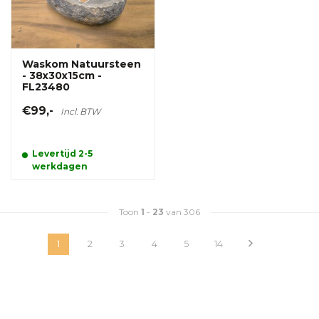
Waskom Natuursteen
- 38x30x15cm -
FL23480
€99,-
Incl. BTW
Levertijd 2-5
werkdagen
Toon
1
-
23
van 306
1
2
3
4
5
14