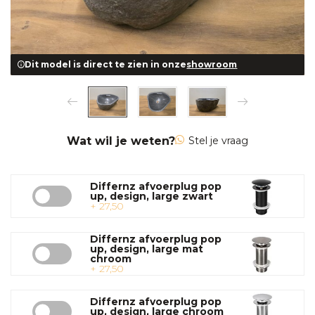
Dit model is direct te zien in onze
showroom
Wat wil je weten?
Stel je vraag
Differnz afvoerplug pop
up, design, large zwart
+ 27,50
Differnz afvoerplug pop
up, design, large mat
chroom
+ 27,50
Differnz afvoerplug pop
up, design, large chroom