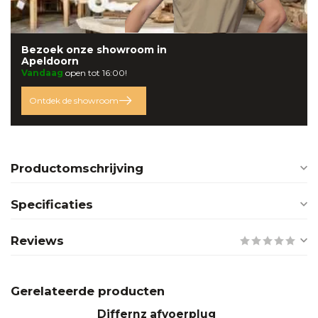
Bezoek onze
showroom
in
Apeldoorn
Vandaag
open tot 16:00!
Ontdek de showroom
Productomschrijving
Specificaties
Reviews
Gerelateerde producten
Differnz afvoerplug