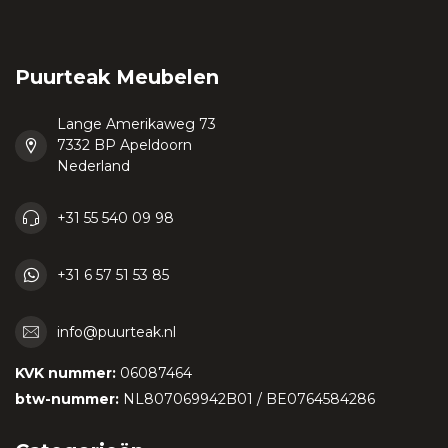
Puurteak Meubelen
Lange Amerikaweg 73
7332 BP Apeldoorn
Nederland
+31 55 540 09 98
+31 6 57 51 53 85
info@puurteak.nl
KVK nummer:
06087464
btw-nummer:
NL807069942B01 / BE0764584286