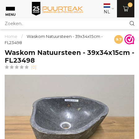
0
NL
MENU
Home
/
Waskom Natuursteen - 39x34x15cm -
9.7
FL23498
Waskom Natuursteen - 39x34x15cm -
FL23498
(0)