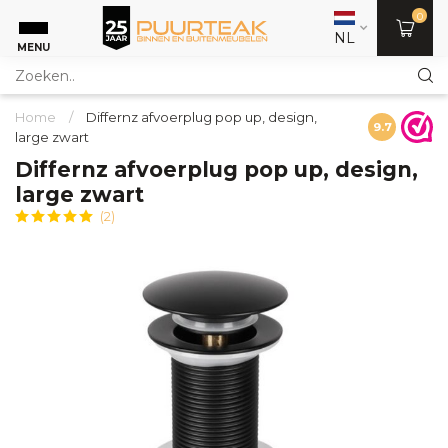
0
NL
MENU
Home
/
Differnz afvoerplug pop up, design,
9.7
large zwart
Differnz afvoerplug pop up, design,
large zwart
(2)