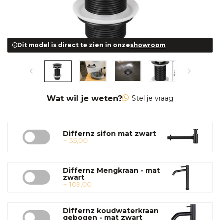
Dit model is direct te zien in onze
showroom
Wat wil je weten?
Stel je vraag
Differnz sifon mat zwart
+ 35,00
Differnz Mengkraan - mat
zwart
+ 109,00
Differnz koudwaterkraan
gebogen - mat zwart