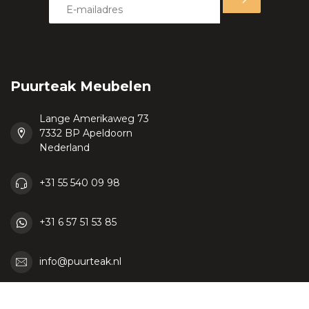
Puurteak Meubelen
Lange Amerikaweg 73
7332 BP Apeldoorn
Nederland
+31 55 540 09 98
+31 6 57 51 53 85
info@puurteak.nl
KVK nummer:
06087464
btw-nummer:
NL807069942B01 / BE0764584286