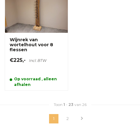
Wijnrek van
wortelhout voor 8
flessen
€225,-
Incl. BTW
Op voorraad , alleen
afhalen
Toon
1
-
23
van 26
1
2