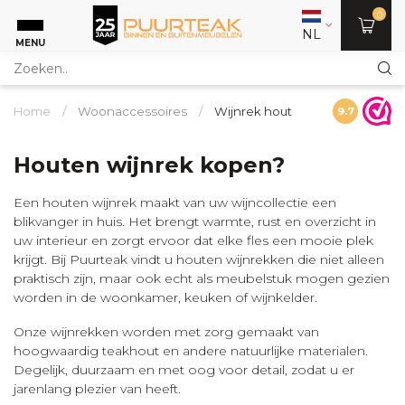
0
NL
MENU
Home
/
Woonaccessoires
/
Wijnrek hout
9.7
Houten wijnrek kopen?
Een houten wijnrek maakt van uw wijncollectie een
blikvanger in huis. Het brengt warmte, rust en overzicht in
uw interieur en zorgt ervoor dat elke fles een mooie plek
krijgt. Bij Puurteak vindt u houten wijnrekken die niet alleen
praktisch zijn, maar ook echt als meubelstuk mogen gezien
worden in de woonkamer, keuken of wijnkelder.
Onze wijnrekken worden met zorg gemaakt van
hoogwaardig teakhout en andere natuurlijke materialen.
Degelijk, duurzaam en met oog voor detail, zodat u er
jarenlang plezier van heeft.