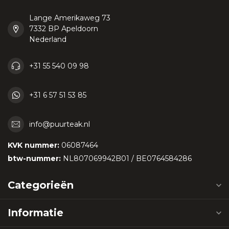
Lange Amerikaweg 73
7332 BP Apeldoorn
Nederland
+31 55 540 09 98
+31 6 57 51 53 85
info@puurteak.nl
KVK nummer:
06087464
btw-nummer:
NL807069942B01 / BE0764584286
Categorieën
Informatie