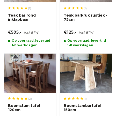
(1)
(1)
Teak bar rond
Teak barkruk rustiek -
inklapbaar
75cm
€595,-
€125,-
Incl. BTW
Incl. BTW
Op voorraad, levertijd
Op voorraad, levertijd
1-8 werkdagen
1-8 werkdagen
(2)
(1)
Boomstam tafel
Boomstambartafel
120cm
150cm