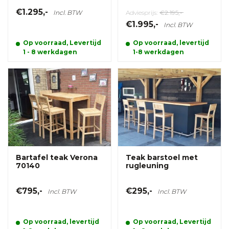
€1.295,-
Incl. BTW
Adviesprijs:
€2.195,-
€1.995,-
Incl. BTW
Op voorraad, Levertijd
Op voorraad, levertijd
1 - 8 werkdagen
1-8 werkdagen
Bartafel teak Verona
Teak barstoel met
70140
rugleuning
€795,-
€295,-
Incl. BTW
Incl. BTW
Op voorraad, levertijd
Op voorraad, Levertijd