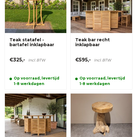
Teak statafel -
Teak bar recht
bartafel inklapbaar
inklapbaar
€325,-
€595,-
Incl. BTW
Incl. BTW
Op voorraad, levertijd
Op voorraad, levertijd
1-8 werkdagen
1-8 werkdagen