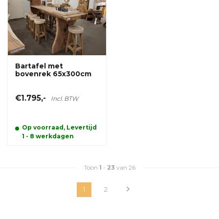
Bartafel met
bovenrek 65x300cm
€1.795,-
Incl. BTW
Op voorraad, Levertijd
1 - 8 werkdagen
Toon
1
-
23
van 26
1
2