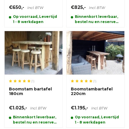
€650,-
€825,-
Incl. BTW
Incl. BTW
Op voorraad, Levertijd
Binnenkort leverbaar,
1 - 8 werkdagen
bestel nu en reserveer
alvast uw product.
(1)
(1)
Boomstam bartafel
Boomstambartafel
180cm
220cm
€1.025,-
€1.195,-
Incl. BTW
Incl. BTW
Binnenkort leverbaar,
Op voorraad, Levertijd
bestel nu en reserveer
1 - 8 werkdagen
alvast uw product.