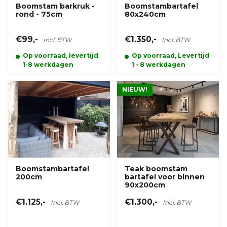
Boomstam barkruk -
Boomstambartafel
rond - 75cm
80x240cm
€99,-
€1.350,-
Incl. BTW
Incl. BTW
Op voorraad, levertijd
Op voorraad, Levertijd
1-8 werkdagen
1 - 8 werkdagen
NIEUW!
Boomstambartafel
Teak boomstam
200cm
bartafel voor binnen
90x200cm
€1.125,-
€1.300,-
Incl. BTW
Incl. BTW