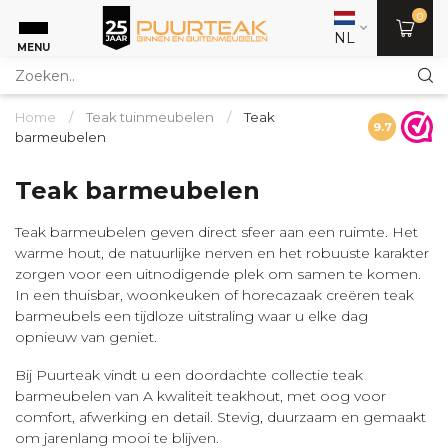
0
NL
MENU
Home
/
Teak tuinmeubelen
/
Teak
9.7
barmeubelen
Teak barmeubelen
Teak barmeubelen geven direct sfeer aan een ruimte. Het
warme hout, de natuurlijke nerven en het robuuste karakter
zorgen voor een uitnodigende plek om samen te komen.
In een thuisbar, woonkeuken of horecazaak creëren teak
barmeubels een tijdloze uitstraling waar u elke dag
opnieuw van geniet.
Bij Puurteak vindt u een doordachte collectie teak
barmeubelen van A kwaliteit teakhout, met oog voor
comfort, afwerking en detail. Stevig, duurzaam en gemaakt
om jarenlang mooi te blijven.