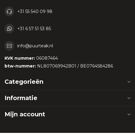
+31 55 540 09 98
+31 6 57 51 53 85
info@puurteak.nl
KVK nummer:
06087464
btw-nummer:
NL807069942B01 / BE0764584286
Categorieën
Informatie
Mijn account