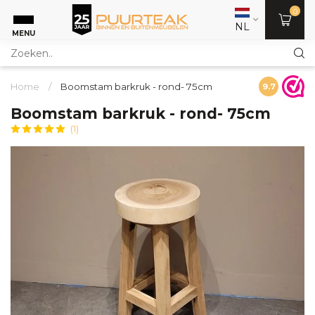
0
NL
MENU
Home
/
Boomstam barkruk - rond- 75cm
9.7
Boomstam barkruk - rond- 75cm
(1)