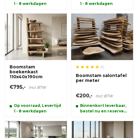
1 - 8 werkdagen
1 - 8 werkdagen
Boomstam
(11)
boekenkast
Boomstam salontafel
110x40x190cm
per meter
€795,-
Incl. BTW
€200,-
Incl. BTW
Op voorraad, Levertijd
Binnenkort leverbaar,
1 - 8 werkdagen
bestel nu en reserveer
alvast uw product.