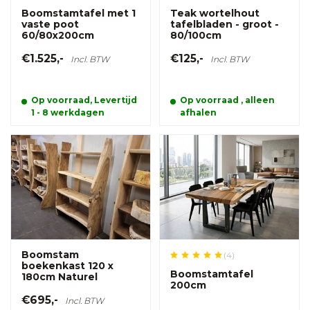
Boomstamtafel met 1
Teak wortelhout
vaste poot
tafelbladen - groot -
60/80x200cm
80/100cm
€1.525,-
€125,-
Incl. BTW
Incl. BTW
Op voorraad, Levertijd
Op voorraad , alleen
1 - 8 werkdagen
afhalen
Boomstam
(4)
boekenkast 120 x
Boomstamtafel
180cm Naturel
200cm
€695,-
Incl. BTW