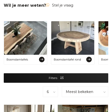
Wil je meer weten?
Stel je vraag
Boomstamtafels
Boomstamtafel rond
Boomsta
Filters