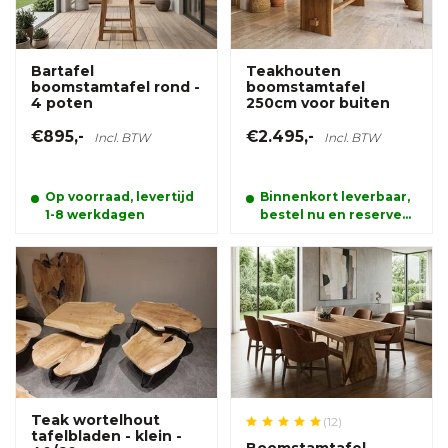
Bartafel
Teakhouten
boomstamtafel rond -
boomstamtafel
4 poten
250cm voor buiten
€895,-
€2.495,-
Incl. BTW
Incl. BTW
Op voorraad, levertijd
Binnenkort leverbaar,
1-8 werkdagen
bestel nu en reserveer
alvast uw product.
Teak wortelhout
(12)
tafelbladen - klein -