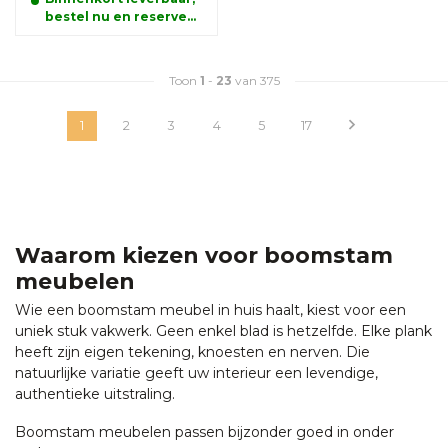
bestel nu en reserveer
alvast uw product.
Toon
1
-
23
van 375
1
2
3
4
5
17
Waarom kiezen voor boomstam
meubelen
Wie een boomstam meubel in huis haalt, kiest voor een
uniek stuk vakwerk. Geen enkel blad is hetzelfde. Elke plank
heeft zijn eigen tekening, knoesten en nerven. Die
natuurlijke variatie geeft uw interieur een levendige,
authentieke uitstraling.
Boomstam meubelen passen bijzonder goed in onder