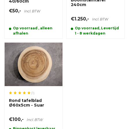
Boomstamtafel
40/60cm
240cm
€50,-
Incl. BTW
€1.250,-
Incl. BTW
Op voorraad , alleen
Op voorraad, Levertijd
afhalen
1 - 8 werkdagen
(1)
Rond tafelblad
Ø60x5cm - Suar
€100,-
Incl. BTW
Binnenkort leverbaar,