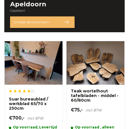
Apeldoorn
Gesloten!
Ontdek de showroom
Teak wortelhout
(1)
tafelbladen - middel -
Suar bureaublad /
60/80cm
werkblad 65/70 x
250cm
€75,-
Incl. BTW
€700,-
Incl. BTW
Op voorraad, Levertijd
Op voorraad , alleen