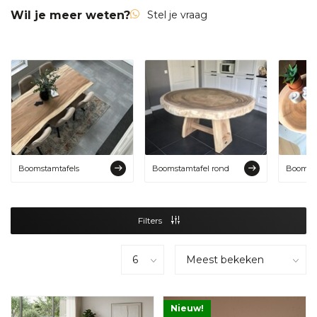
Wil je meer weten?
Stel je vraag
Boomstamtafels
Boomstamtafel rond
Boomsta
Filters
Nieuw!