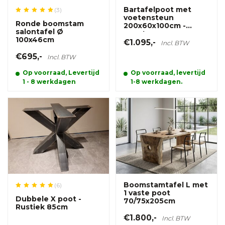
Bartafelpoot met
(3)
voetensteun
Ronde boomstam
200x60x100cm -
salontafel Ø
zwart
100x46cm
€1.095,-
Incl. BTW
€695,-
Incl. BTW
Op voorraad, Levertijd
Op voorraad, levertijd
1 - 8 werkdagen
1-8 werkdagen.
Boomstamtafel L met
(6)
1 vaste poot
Dubbele X poot -
70/75x205cm
Rustiek 85cm
€1.800,-
Incl. BTW