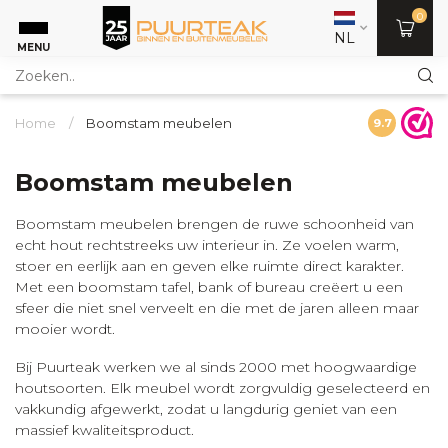
0
NL
MENU
Home
/
Boomstam meubelen
9.7
Boomstam meubelen
Boomstam meubelen brengen de ruwe schoonheid van
echt hout rechtstreeks uw interieur in. Ze voelen warm,
stoer en eerlijk aan en geven elke ruimte direct karakter.
Met een boomstam tafel, bank of bureau creëert u een
sfeer die niet snel verveelt en die met de jaren alleen maar
mooier wordt.
Bij Puurteak werken we al sinds 2000 met hoogwaardige
houtsoorten. Elk meubel wordt zorgvuldig geselecteerd en
vakkundig afgewerkt, zodat u langdurig geniet van een
massief kwaliteitsproduct.