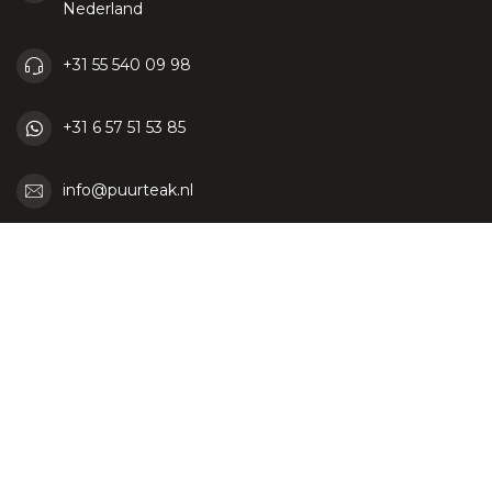
Nederland
+31 55 540 09 98
+31 6 57 51 53 85
info@puurteak.nl
KVK nummer:
06087464
btw-nummer:
NL807069942B01 / BE0764584286
Categorieën
Informatie
Mijn account