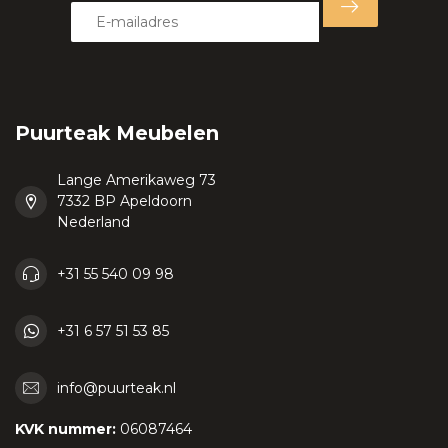
Puurteak Meubelen
Lange Amerikaweg 73
7332 BP Apeldoorn
Nederland
+31 55 540 09 98
+31 6 57 51 53 85
info@puurteak.nl
KVK nummer:
06087464