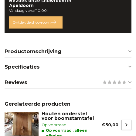
Bezoek onze
showroom
in
Apeldoorn
Vandaag vanaf 10:00!
Ontdek de showroom
Productomschrijving
Specificaties
Reviews
Gerelateerde producten
Houten onderstel
voor boomstamtafel
€50,00
Op voorraad
Op voorraad , alleen
afhalen