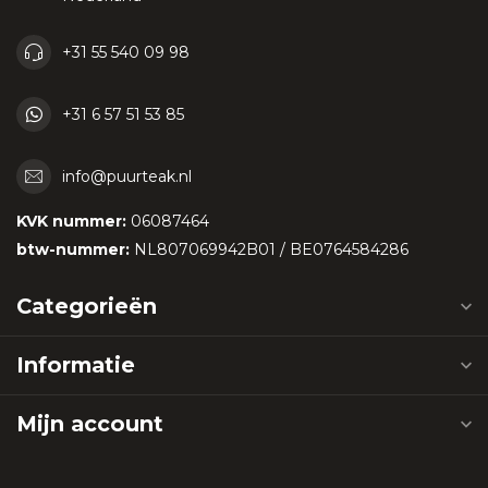
+31 55 540 09 98
+31 6 57 51 53 85
info@puurteak.nl
KVK nummer:
06087464
btw-nummer:
NL807069942B01 / BE0764584286
Categorieën
Informatie
Mijn account