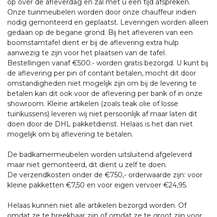
op over de afleverdag en zal met u een tijd afspreken.
Onze tuinmeubelen worden door onze chauffeur indien
nodig gemonteerd en geplaatst. Leveringen worden alleen
gedaan op de begane grond. Bij het afleveren van een
boomstamtafel dient er bij de aflevering extra hulp
aanwezig te zijn voor het plaatsen van de tafel.
Bestellingen vanaf €500.- worden gratis bezorgd. U kunt bij
de aflevering per pin of contant betalen, mocht dit door
omstandigheden niet mogelijk zijn om bij de levering te
betalen kan dit ook voor de aflevering per bank of in onze
showroom. Kleine artikelen (zoals teak olie of losse
tuinkussens) leveren wij niet persoonlijk af maar laten dit
doen door de DHL pakketdienst. Helaas is het dan niet
mogelijk om bij aflevering te betalen.
De badkamermeubelen worden uitsluitend afgeleverd
maar niet gemonteerd, dit dient u zelf te doen.
De verzendkosten onder de €750,- orderwaarde zijn: voor
kleine pakketten €7,50 en voor eigen vervoer €24,95.
Helaas kunnen niet alle artikelen bezorgd worden. Of
omdat ze te breekbaar zijn of omdat ze te groot zijn voor