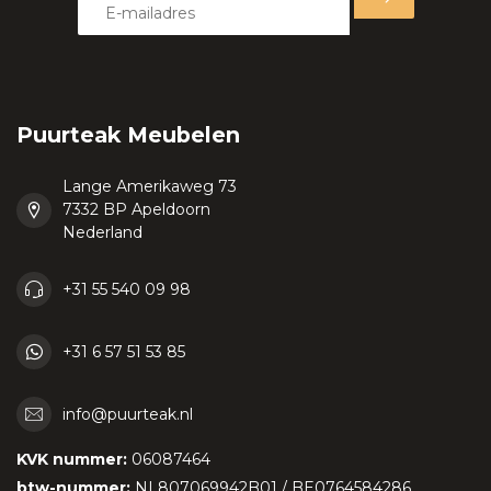
Puurteak Meubelen
Lange Amerikaweg 73
7332 BP Apeldoorn
Nederland
+31 55 540 09 98
+31 6 57 51 53 85
info@puurteak.nl
KVK nummer:
06087464
btw-nummer:
NL807069942B01 / BE0764584286