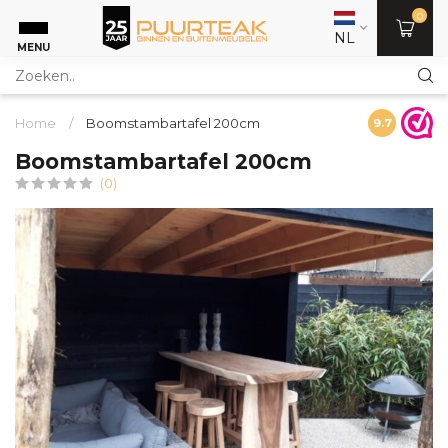
0
NL
MENU
Home
/
Boomstambartafel 200cm
9.7
Boomstambartafel 200cm
(0)