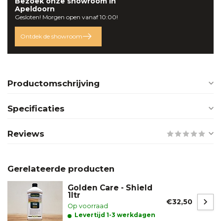
Bezoek onze
showroom
in
Apeldoorn
Gesloten! Morgen open vanaf 10:00!
Ontdek de showroom
Productomschrijving
Specificaties
Reviews
Gerelateerde producten
Golden Care - Shield
1ltr
€32,50
Op voorraad
Levertijd 1-3 werkdagen