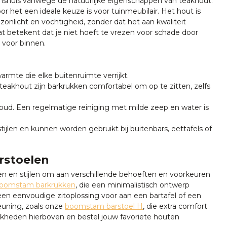
enshuis vanwege de natuurlijke eigenschappen van teakhout.
het een ideale keuze is voor tuinmeubilair. Het hout is
onlicht en vochtigheid, zonder dat het aan kwaliteit
at betekent dat je niet hoeft te vrezen voor schade door
 voor binnen.
rmte die elke buitenruimte verrijkt.
teakhout zijn barkrukken comfortabel om op te zitten, zelfs
ud. Een regelmatige reiniging met milde zeep en water is
tijlen en kunnen worden gebruikt bij buitenbars, eettafels of
rstoelen
pen en stijlen om aan verschillende behoeften en voorkeuren
oomstam barkrukken
, die een minimalistisch ontwerp
een eenvoudige zitoplossing voor aan een bartafel of een
leuning, zoals onze
boomstam barstoel H
, die extra comfort
ijkheden hierboven en bestel jouw favoriete houten