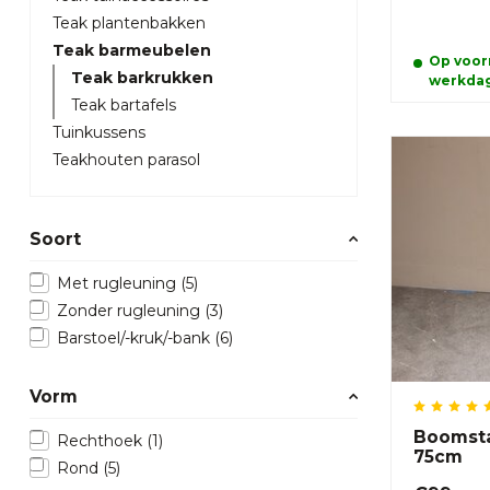
Teak plantenbakken
Teak barmeubelen
Op voorr
Teak barkrukken
werkda
Teak bartafels
Tuinkussens
Teakhouten parasol
Soort
Met rugleuning
(5)
Zonder rugleuning
(3)
Barstoel/-kruk/-bank
(6)
Vorm
Boomsta
Rechthoek
(1)
75cm
Rond
(5)