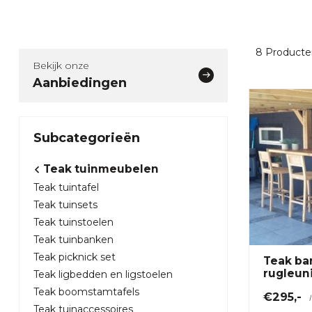
8
Producte
Bekijk onze
Aanbiedingen
Subcategorieën
Teak tuinmeubelen
Teak tuintafel
Teak tuinsets
Teak tuinstoelen
Teak tuinbanken
Teak picknick set
Teak ba
rugleun
Teak ligbedden en ligstoelen
Teak boomstamtafels
€295,-
Teak tuinaccessoires