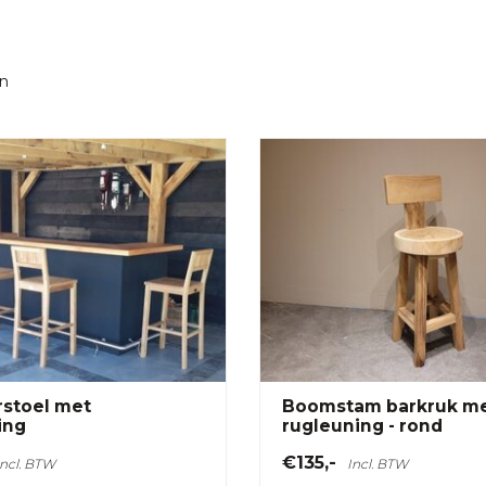
n
rstoel met
Boomstam barkruk m
ing
rugleuning - rond
€135,-
Incl. BTW
Incl. BTW