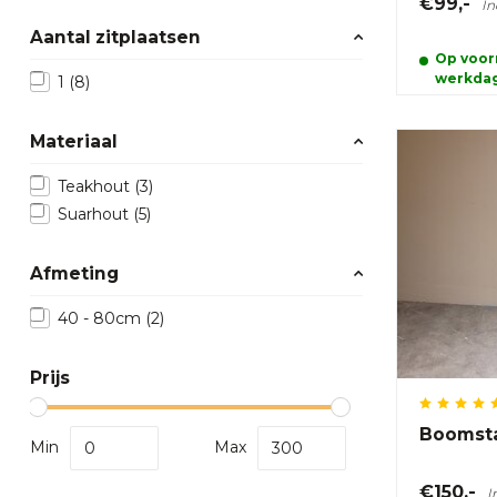
€99,-
In
Aantal zitplaatsen
Op voorr
werkda
1
(8)
Materiaal
Teakhout
(3)
Suarhout
(5)
Afmeting
40 - 80cm
(2)
Prijs
Boomsta
Min
Max
€150,-
I