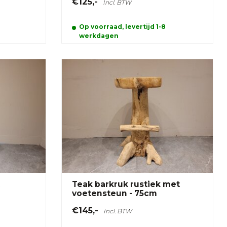
€125,-
Incl. BTW
Op voorraad, levertijd 1-8
werkdagen
Teak barkruk rustiek met
voetensteun - 75cm
€145,-
Incl. BTW