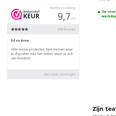
Op voorr
werkda
Zijn te