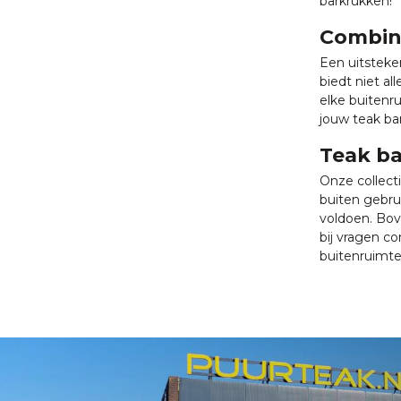
barkrukken!
Combine
Een uitsteke
biedt niet al
elke buitenru
jouw teak ba
Teak ba
Onze collect
buiten gebru
voldoen. Bov
bij vragen c
buitenruimt