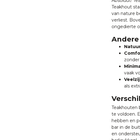
Absoluut! Te
Teakhout sta
van nature b
verliest. Bov
ongedierte o
Andere 
Natuur
Comfor
zonder
Minima
vaak v
Veelzi
als ext
Verschi
Teakhouten b
te voldoen. 
hebben en pe
bar in de bu
en ondersteu