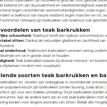
akhouten barkrukken zijn uitstekend geschikt voor gebruik buit
at bekend om zijn duurzaamheid en weerbestendigheid, waardoor 
estand tegen verschillende weersomstandigheden, zoals regen, z
endien is teakhout van nature resistent tegen insecten en rot, w
f schimmel. Uiteraard zijn barkrukken van teakhout ook geschikt
voordelen van teak barkrukken
lijke schoonheid:
Teakhout heeft een tijdloze schoonheid en wa
tabel zitten:
Dankzij de natuurlijke gladheid en zachtheid van 
 kussens.
al onderhoud:
Teakhouten barkrukken vereisen weinig onderho
oldoende om ze in goede staat te houden.
jdigheid:
Teak barkrukken passen bij diverse interieur- en buitens
ra zitplaatsen rondom een vuurplaats.
llende soorten teak barkrukken en ba
arkrukken en -stoelen zijn verkrijgbaar in verschillende ontwer
Een populaire keuze zijn barkrukken zonder leuning, zoals deze
b
rfect zijn voor een strakke uitstraling. Deze barkrukken bieden 
itenruimte. Aan de andere kant zijn er ook teak barkrukken met 
ning bieden voor langere periodes van zitten. Bekijk alle mogel