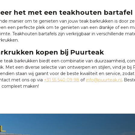
er het met een teakhouten bartafel
nde manier om te genieten van jouw teak barkrukken is door ze
leen een perfecte plek om te genieten van een drankje of een maa
imte. Teakhouten bartafels zijn verkrijgbaar in verschillende mat
rkrukken.
rkrukken kopen bij Puurteak
ie teak barkrukken biedt een combinatie van duurzaamheid, comfor
ik. Met een diverse selectie van ontwerpen en stijlen, vind je b
endien staan wij garant voor de beste kwaliteit en service, zo
ontact met ons op via
+31 55 540 09 98
of
info@puurteak.nl
. Best
e compleet maken!