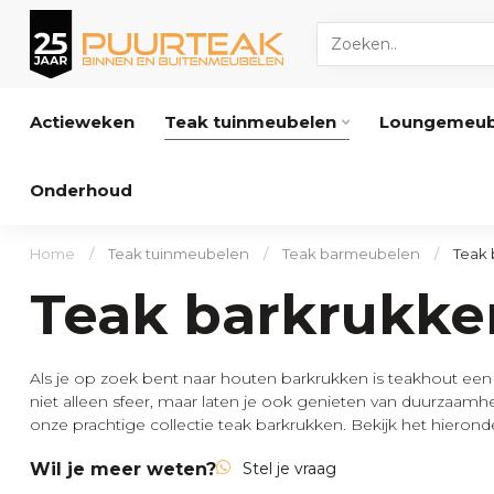
Actieweken
Teak tuinmeubelen
Loungemeub
Onderhoud
Home
/
Teak tuinmeubelen
/
Teak barmeubelen
/
Teak 
Teak barkrukke
Als je op zoek bent naar houten barkrukken is teakhout een
niet alleen sfeer, maar laten je ook genieten van duurzaamh
onze prachtige collectie teak barkrukken. Bekijk het hierond
Wil je meer weten?
Stel je vraag