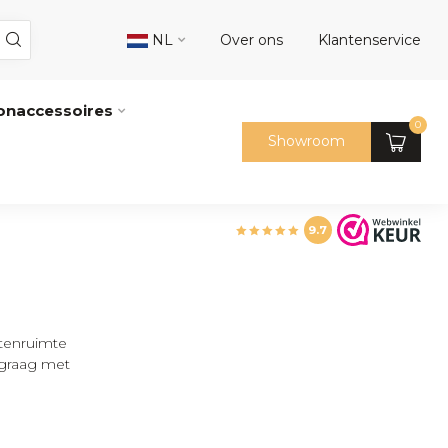
NL
Over ons
Klantenservice
naccessoires
0
Showroom
9.7
itenruimte
 graag met