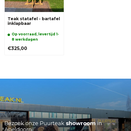
Teak statafel - bartafel
inklapbaar
Op voorraad, levertijd 1-
8 werkdagen
€325,00
Bezoek onze Puurteak
showroom
in
Apeldoorn