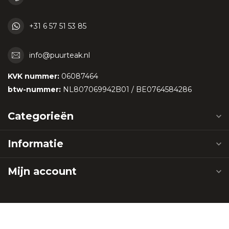
+31 6 57 51 53 85
info@puurteak.nl
KVK nummer:
06087464
btw-nummer:
NL807069942B01 / BE0764584286
Categorieën
Informatie
Mijn account