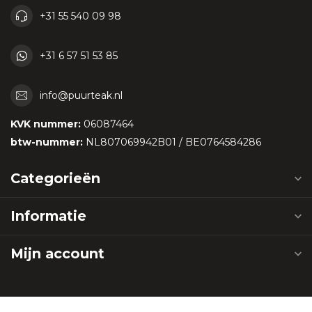
+31 55 540 09 98
+31 6 57 51 53 85
info@puurteak.nl
KVK nummer:
06087464
btw-nummer:
NL807069942B01 / BE0764584286
Categorieën
Informatie
Mijn account