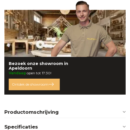
Bezoek onze
showroom
in
Apeldoorn
Vandaag
open tot 17:30!
Ontdek de showroom
Productomschrijving
Specificaties