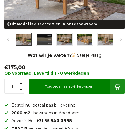
Dit model is direct te zien in onze
showroom
Wat wil je weten?
Stel je vraag
€175,00
Op voorraad, Levertijd 1 - 8 werkdagen
Toevoegen aan winkelwagen
Bestel nu, betaal pas bij levering
2000 m2
showroom in Apeldoorn
Advies? Bel:
+31 55 540 0998
GRATIS
verzending vanaf €750,-