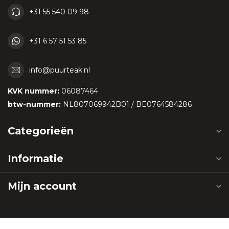
+31 55 540 09 98
+31 6 57 51 53 85
info@puurteak.nl
KVK nummer:
06087464
btw-nummer:
NL807069942B01 / BE0764584286
Categorieën
Informatie
Mijn account