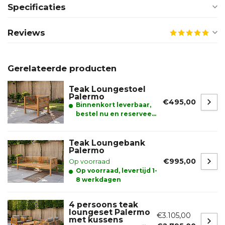
Specificaties
Reviews
Gerelateerde producten
Teak Loungestoel
Palermo
€495,00
Binnenkort leverbaar,
bestel nu en reserveer
alvast uw product.
Teak Loungebank
Palermo
€995,00
Op voorraad
Op voorraad, levertijd 1-
8 werkdagen
4 persoons teak
loungeset Palermo
€3.105,00
met kussens