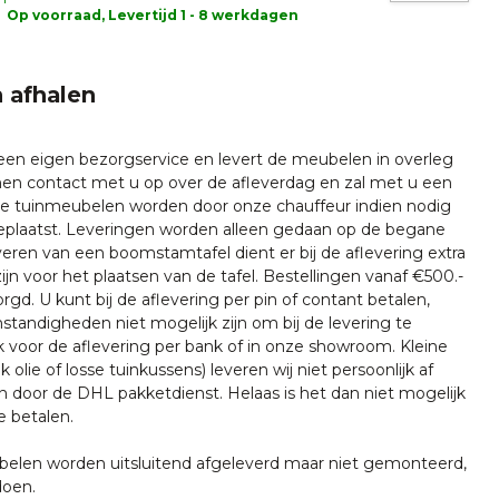
Op voorraad, Levertijd 1 - 8 werkdagen
 afhalen
 een eigen bezorgservice en levert de meubelen in overleg
emen contact met u op over de afleverdag en zal met u een
nze tuinmeubelen worden door onze chauffeur indien nodig
plaatst. Leveringen worden alleen gedaan op de begane
everen van een boomstamtafel dient er bij de aflevering extra
ijn voor het plaatsen van de tafel. Bestellingen vanaf €500.-
rgd. U kunt bij de aflevering per pin of contant betalen,
tandigheden niet mogelijk zijn om bij de levering te
k voor de aflevering per bank of in onze showroom. Kleine
k olie of losse tuinkussens) leveren wij niet persoonlijk af
n door de DHL pakketdienst. Helaas is het dan niet mogelijk
e betalen.
len worden uitsluitend afgeleverd maar niet gemonteerd,
doen.