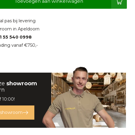
Toevoegen aan winkelwagen
l pas bij levering
room in Apeldoorn
1 55 540 0998
ding vanaf €750,-
ze
showroom
rn
 10:00!
 showroom