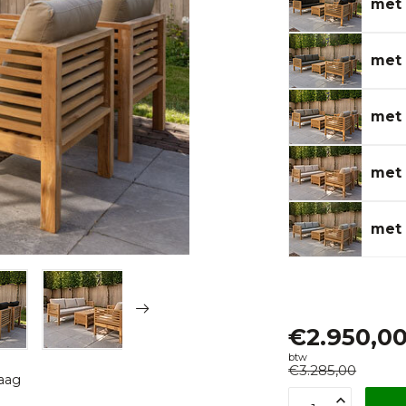
met 
met 
met 
met
met 
€2.950,0
btw
€3.285,00
raag