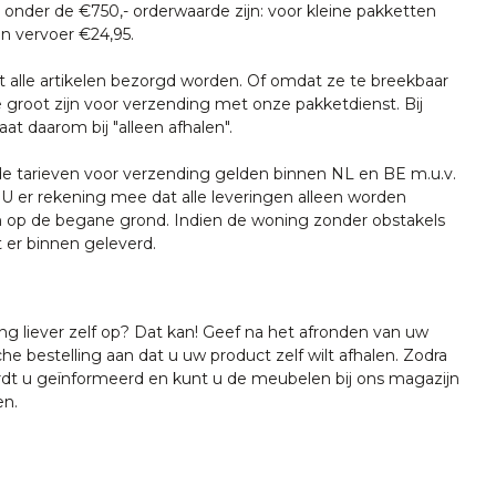
onder de €750,- orderwaarde zijn: voor kleine pakketten
n vervoer €24,95.
t alle artikelen bezorgd worden. Of omdat ze te breekbaar
e groot zijn voor verzending met onze pakketdienst. Bij
at daarom bij "alleen afhalen".
tarieven voor verzending gelden binnen NL en BE m.u.v.
U er rekening mee dat alle leveringen alleen worden
 op de begane grond. Indien de woning zonder obstakels
t er binnen geleverd.
ing liever zelf op? Dat kan! Geef na het afronden van uw
che bestelling aan dat u uw product zelf wilt afhalen. Zodra
ordt u geïnformeerd en kunt u de meubelen bij ons magazijn
en.