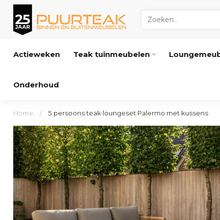
Actieweken
Teak tuinmeubelen
Loungemeub
Onderhoud
Home
/
5 persoons teak loungeset Palermo met kussens