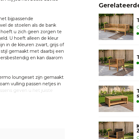
Gerelateerd
et bijpassende
wel de stoelen als de bank
O
 hoeft u zich geen zorgen te
ld. U hoeft alleen de kleur
 in de kleuren zwart, grijs of
stijl gemaakt met daarbij een
weersbestendig en kan daarom
ermo loungeset zijn gemaakt
oam vulling passen netjes in
ssens geven u het juiste
 Denk aan een mooie
tuinberging, waar U in het
t zittende banken en stoelen
que luieren.
kt van plantage teakhout
O