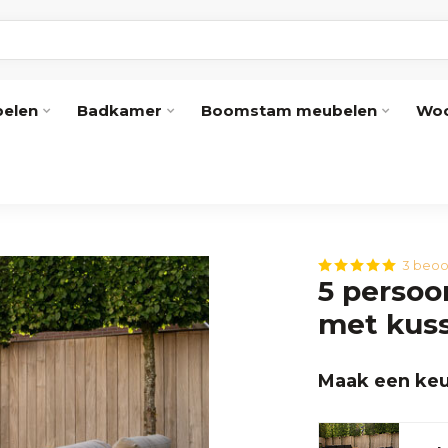
elen
Badkamer
Boomstam meubelen
Woo
3 beoo
5 persoo
met kus
Maak een keu