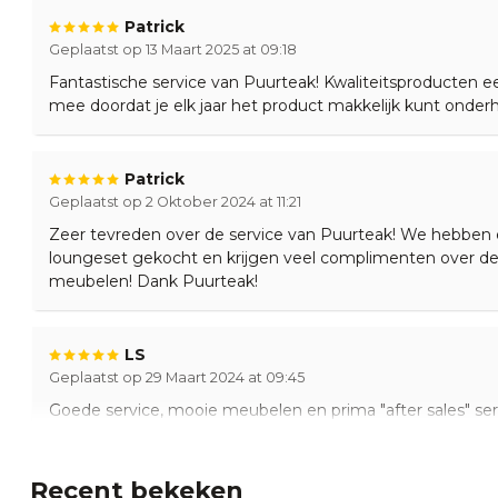
Bij Puurteak ontvangst u op alle standaard producten 2 jaar 
Patrick
Garantie
2 jaar
constructie fouten. Werking van hout door weersomstandig
Geplaatst op 13 Maart 2025 at 09:18
vallen niet onder garantie.
Fantastische service van Puurteak! Kwaliteitsproducten ee
mee doordat je elk jaar het product makkelijk kunt onder
Verzending & Montage
Onze teakhouten loungesets wordt door onze eigen chauf
grond. En indien nodig tevens gratis bij u in de tuin in elkaar
Patrick
Geplaatst op 2 Oktober 2024 at 11:21
Nog vragen of hulp nodig?
Zeer tevreden over de service van Puurteak! We hebben 
Heeft u vragen of twijfelt u nog? Neem gerust contact op
loungeset gekocht en krijgen veel complimenten over de
medewerkers via de chat rechts onderin of bel
055 5400998
meubelen! Dank Puurteak!
welkom in
onze showroom
in Apeldoorn waar onze specialis
adviseren.
LS
Geplaatst op 29 Maart 2024 at 09:45
Goede service, mooie meubelen en prima "after sales" ser
Recent bekeken