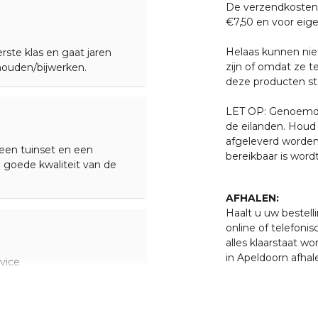
De verzendkosten 
garantie op productie of
€7,50 en voor eige
heden of andere invloeden
Helaas kunnen nie
rste klas en gaat jaren
zijn of omdat ze t
houden/bijwerken.
deze producten sta
feur bezorgd op de begane
 gezet.
LET OP: Genoemde 
de eilanden. Houd 
afgeleverd worden
een tuinset en een
 met een van onze
bereikbaar is word
 goede kwaliteit van de
. U bent uiteraard ook
ten klaar staan om u te
AFHALEN:
Haalt u uw bestell
online of telefonis
alles klaarstaat w
in Apeldoorn afhal
vice