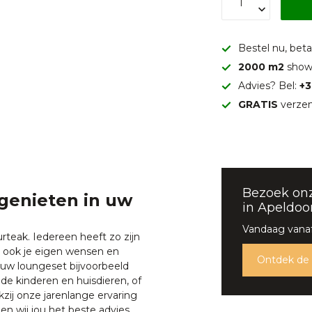
Bestel nu, betaa
2000 m2
show
Advies? Bel:
+3
GRATIS
verzen
Bezoek on
genieten in uw
in Apeldoo
Vandaag vanaf
teak. Iedereen heeft zo zijn
je ook je eigen wensen en
Ontdek de
ouw loungeset bijvoorbeeld
de kinderen en huisdieren, of
zij onze jarenlange ervaring
n wij jou het beste advies