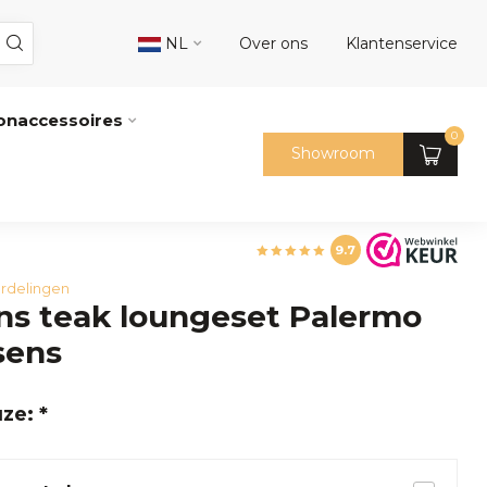
NL
Over ons
Klantenservice
naccessoires
0
Showroom
9.7
rdelingen
ns teak loungeset Palermo
sens
ze: *