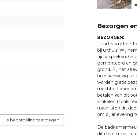
GT certificaat
Bezorgen en
BEZORGEN:
Puurteak.nl heeft
bij u thuis. Wij n
tijd afspreken. O
gemonteerd en ge
grond. Bij het afl
hulp aanwezig te z
worden gratis bezo
ier
mocht dit door oms
betalen kan dit oo
artikelen (zoals tea
teit teakhout en hoeft niet
maar laten dit doe
aan vergrijzen naar een zilver
om bij aflevering t
het behandelen met onze
Je beoordeling toevoegen
De badkamermeube
dit dient u zelf te 