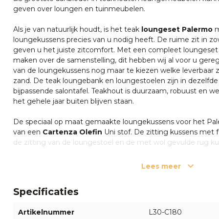
geven over loungen en tuinmeubelen.
Als je van natuurlijk houdt, is het teak
loungeset Palermo
m
loungekussens precies van u nodig heeft. De ruime zit in zo
geven u het juiste zitcomfort. Met een compleet loungeset
maken over de samenstelling, dit hebben wij al voor u gerege
van de loungekussens nog maar te kiezen welke leverbaar zijn
zand. De teak loungebank en loungestoelen zijn in dezelfde 
bijpassende salontafel. Teakhout is duurzaam, robuust en 
het gehele jaar buiten blijven staan.
De speciaal op maat gemaakte loungekussens voor het Pal
van een
Cartenza Olefin
Uni stof. De zitting kussens met f
de zitting van de loungestoel en de met wol gevulde rug ku
comfort om heerlijk te relaxen.
Elk moment van de dag heerlijk genieten in uw eigen tuin.
Lees meer
loungeset voor bij de steiger, onder de veranda of naast de 
voorjaar al lekker kunt genieten van de voorjaarszon. Relax
Specificaties
met kussens waar je op kunt liggen of zitten. Loungen is chi
Artikelnummer
L30-C180
Ook voor onze teak loungemeubelen wordt gebruikt gemaa