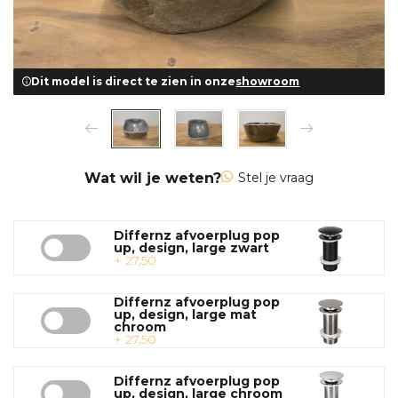
Dit model is direct te zien in onze
showroom
Wat wil je weten?
Stel je vraag
Differnz afvoerplug pop
up, design, large zwart
+ 27,50
Differnz afvoerplug pop
up, design, large mat
chroom
+ 27,50
Differnz afvoerplug pop
up, design, large chroom