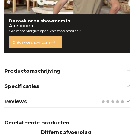
Bezoek onze
showroom
in
Apeldoorn
Gesloten! Morgen open vanaf op afspraak!
Ontdek de showroom
Productomschrijving
Specificaties
Reviews
Gerelateerde producten
Differnz afvoerplug