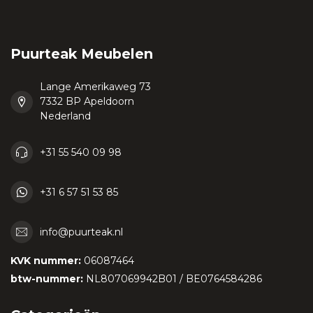
Puurteak Meubelen
Lange Amerikaweg 73
7332 BP Apeldoorn
Nederland
+31 55 540 09 98
+31 6 57 51 53 85
info@puurteak.nl
KVK nummer:
06087464
btw-nummer:
NL807069942B01 / BE0764584286