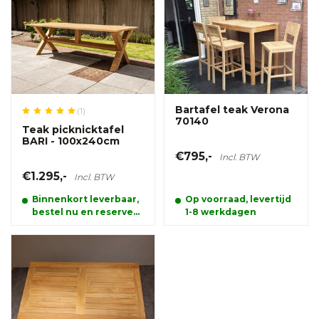
Bartafel teak Verona
(1)
70140
Teak picknicktafel
BARI - 100x240cm
€795,-
Incl. BTW
€1.295,-
Incl. BTW
Binnenkort leverbaar,
Op voorraad, levertijd
bestel nu en reserveer
1-8 werkdagen
alvast uw product.