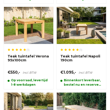
(1)
(1)
Teak tuintafel Verona
Teak tuintafel Napoli
95x100cm
190cm
€550,-
€1.095,-
Incl. BTW
Incl. BTW
Op voorraad, levertijd
Binnenkort leverbaar,
1-8 werkdagen
bestel nu en reserveer
alvast uw product.