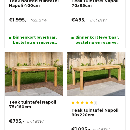
Teak houten tuintafel
Teak tuintafel Napoli
Napoli 400cm
70x95cm
€1.995,-
€495,-
Incl. BTW
Incl. BTW
Binnenkort leverbaar,
Binnenkort leverbaar,
bestel nu en reserveer
bestel nu en reserveer
alvast uw product.
alvast uw product.
Teak tuintafel Napoli
(1)
75x160cm
Teak tuintafel Napoli
80x220cm
€795,-
Incl. BTW
€1.095,-
Incl. BTW