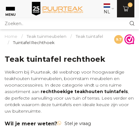
0
NL
MENU
Home
/
Teak tuinmeubelen
/
Teak tuintafel
9.7
/
Tuintafel Rechthoek
Teak tuintafel rechthoek
Welkom bij Puurteak, dé webshop voor hoogwaardige
teakhouten tuinmeubelen, boomstam meubelen en
woonaccessoires. In deze categorie vindt u ons ruime
assortiment aan
rechthoekige teakhouten tuintafels
,
de perfecte aanvulling voor uw tuin of terras. Lees verder en
ontdek waarom deze tuintafels een ideale keuze zijn voor
uw buitenruimte.
Wil je meer weten?
Stel je vraag