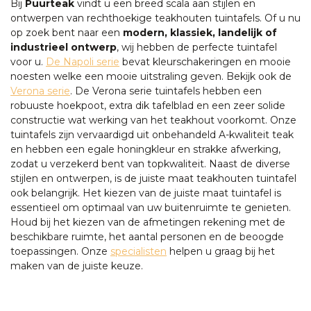
Bij
Puurteak
vindt u een breed scala aan stijlen en
ontwerpen van rechthoekige teakhouten tuintafels. Of u nu
op zoek bent naar een
modern, klassiek, landelijk of
industrieel ontwerp
, wij hebben de perfecte tuintafel
voor u.
De Napoli serie
bevat kleurschakeringen en mooie
noesten welke een mooie uitstraling geven. Bekijk ook de
Verona serie
. De Verona serie tuintafels hebben een
robuuste hoekpoot, extra dik tafelblad en een zeer solide
constructie wat werking van het teakhout voorkomt. Onze
tuintafels zijn vervaardigd uit onbehandeld A-kwaliteit teak
en hebben een egale honingkleur en strakke afwerking,
zodat u verzekerd bent van topkwaliteit. Naast de diverse
stijlen en ontwerpen, is de juiste maat teakhouten tuintafel
ook belangrijk. Het kiezen van de juiste maat tuintafel is
essentieel om optimaal van uw buitenruimte te genieten.
Houd bij het kiezen van de afmetingen rekening met de
beschikbare ruimte, het aantal personen en de beoogde
toepassingen. Onze
specialisten
helpen u graag bij het
maken van de juiste keuze.