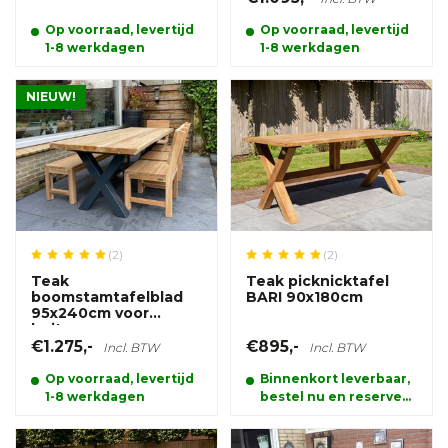
Op voorraad, levertijd
Op voorraad, levertijd
1-8 werkdagen
1-8 werkdagen
NIEUW!
(2)
(2)
Teak
Teak picknicktafel
boomstamtafelblad
BARI 90x180cm
95x240cm voor
buiten
€1.275,-
€895,-
Incl. BTW
Incl. BTW
Op voorraad, levertijd
Binnenkort leverbaar,
1-8 werkdagen
bestel nu en reserveer
alvast uw product.