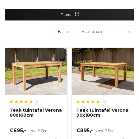
Filters
(9)
(12)
Teak tuintafel Verona
Teak tuintafel Verona
80x160cm
90x180cm
€695,-
€895,-
Incl. BTW
Incl. BTW