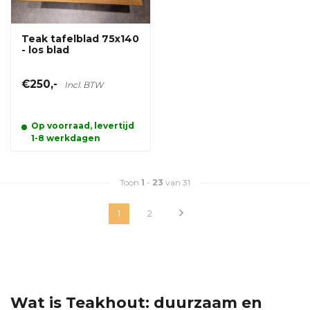
Teak tafelblad 75x140
- los blad
€250,-
Incl. BTW
Op voorraad, levertijd
1-8 werkdagen
Toon
1
-
23
van 31
1
2
Wat is Teakhout: duurzaam en