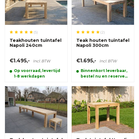
(5)
(2)
Teakhouten tuintafel
Teak houten tuintafel
Napoli 240cm
Napoli 300cm
€1.495,-
€1.695,-
Incl. BTW
Incl. BTW
Op voorraad, levertijd
Binnenkort leverbaar,
1-8 werkdagen
bestel nu en reserveer
alvast uw product.