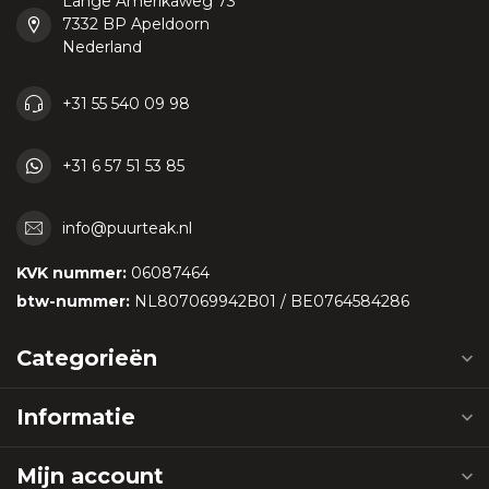
Lange Amerikaweg 73
7332 BP Apeldoorn
Nederland
+31 55 540 09 98
+31 6 57 51 53 85
info@puurteak.nl
KVK nummer:
06087464
btw-nummer:
NL807069942B01 / BE0764584286
Categorieën
Informatie
Mijn account