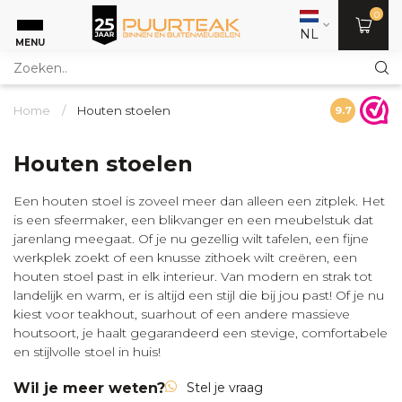
0
NL
MENU
Home
/
Houten stoelen
9.7
Houten stoelen
Een houten stoel is zoveel meer dan alleen een
zitplek
. Het
is een sfeermaker, een blikvanger en een meubelstuk dat
jarenlang meegaat. Of je nu gezellig wilt tafelen, een fijne
werkplek zoekt of een knusse zithoek wilt creëren, een
houten stoel past in elk interieur. Van modern en strak tot
landelijk en warm, er is altijd een stijl die bij jou past
!
Of je nu
kiest voor teakhout,
suarhout
of een andere massieve
houtsoort, je haalt gegarandeerd een stevige, comfortabele
en stijlvolle stoel in huis
!
Wil je meer weten?
Stel je vraag