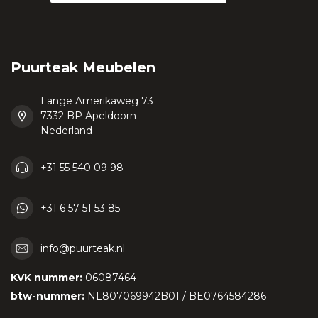
Puurteak Meubelen
Lange Amerikaweg 73
7332 BP Apeldoorn
Nederland
+31 55 540 09 98
+31 6 57 51 53 85
info@puurteak.nl
KVK nummer:
06087464
btw-nummer:
NL807069942B01 / BE0764584286