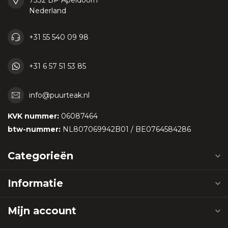
7332 BP Apeldoorn
Nederland
+31 55 540 09 98
+31 6 57 51 53 85
info@puurteak.nl
KVK nummer:
06087464
btw-nummer:
NL807069942B01 / BE0764584286
Categorieën
Informatie
Mijn account