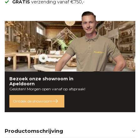
GRATIS
verzending vanaf €750,-
Bezoek onze
showroom
in
Apeldoorn
Gesloten! Morgen open vanaf op afspraak!
Ontdek de showroom
Productomschrijving