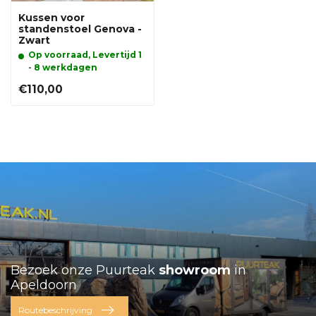
Kussen voor
standenstoel Genova -
Zwart
Op voorraad, Levertijd 1
- 8 werkdagen
€110,00
Bezoek onze Puurteak
showroom
in
Apeldoorn
Routebeschrijving