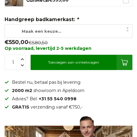
€595,00
GunMetal
Handgreep badkamerkast:
*
▾
Maak een keuze...
€550,00
€580,50
Op voorraad, levertijd 2-5 werkdagen
Toevoegen aan winkelwagen
Bestel nu, betaal pas bij levering
2000 m2
showroom in Apeldoorn
Advies? Bel:
+31 55 540 0998
GRATIS
verzending vanaf €750,-