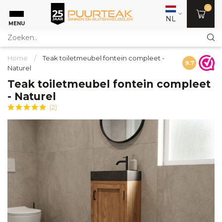
0
NL
MENU
Home
/
Teak toiletmeubel fontein compleet -
9.7
Naturel
Teak toiletmeubel fontein compleet
- Naturel
(2)