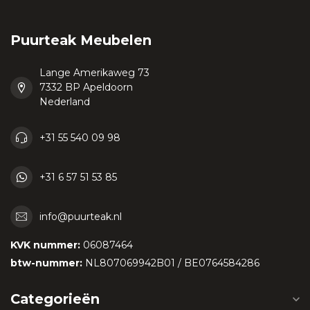
Puurteak Meubelen
Lange Amerikaweg 73
7332 BP Apeldoorn
Nederland
+31 55 540 09 98
+31 6 57 51 53 85
info@puurteak.nl
KVK nummer:
06087464
btw-nummer:
NL807069942B01 / BE0764584286
Categorieën