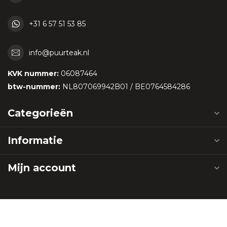
+31 6 57 51 53 85
info@puurteak.nl
KVK nummer:
06087464
btw-nummer:
NL807069942B01 / BE0764584286
Categorieën
Informatie
Mijn account