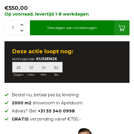
€550,00
Op voorraad, levertijd 1-8 werkdagen
Toevoegen aan winkelwagen
Deze
actie
loopt nog:
kortingscode:
KUSSEN26
23
01
10
31
Dagen
Uren
Min
Sec
Bestel nu, betaal pas bij levering
2000 m2
showroom in Apeldoorn
Advies? Bel:
+31 55 540 0998
GRATIS
verzending vanaf €750,-