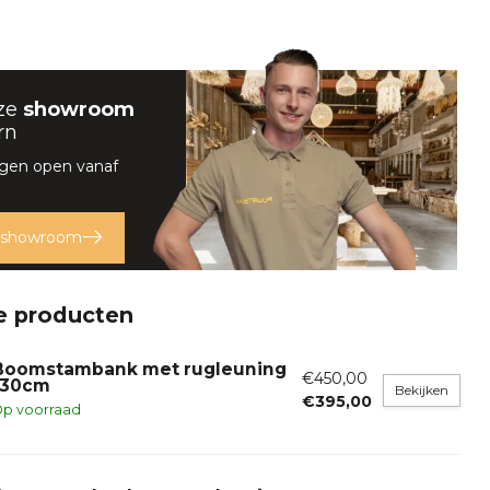
ze
showroom
rn
rgen open vanaf
 showroom
e producten
Boomstambank met rugleuning
€450,00
130cm
Bekijken
€395,00
p voorraad