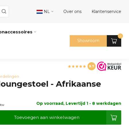
NL
Over ons
Klantenservice
naccessoires
0
Showroom
9.7
rdelingen
 loungestoel - Afrikaanse
Op voorraad, Levertijd 1 - 8 werkdagen
btw
Toevoegen aan winkelwagen