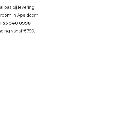
l pas bij levering
room in Apeldoorn
1 55 540 0998
ding vanaf €750,-