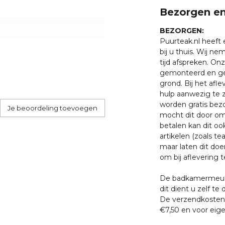
Bezorgen en
BEZORGEN:
Puurteak.nl heeft
bij u thuis. Wij n
tijd afspreken. O
gemonteerd en ge
grond. Bij het afl
hulp aanwezig te z
worden gratis bezo
Je beoordeling toevoegen
mocht dit door oms
betalen kan dit oo
artikelen (zoals tea
maar laten dit doe
om bij aflevering t
De badkamermeube
dit dient u zelf te 
De verzendkosten 
€7,50 en voor eige