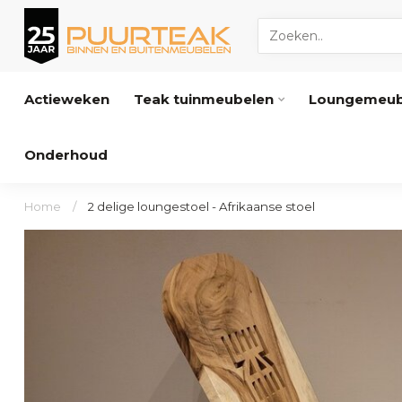
Actieweken
Teak tuinmeubelen
Loungemeub
Onderhoud
Home
/
2 delige loungestoel - Afrikaanse stoel