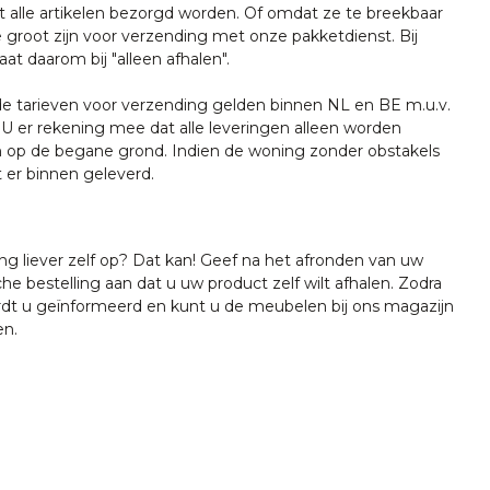
t alle artikelen bezorgd worden. Of omdat ze te breekbaar
e groot zijn voor verzending met onze pakketdienst. Bij
at daarom bij "alleen afhalen".
tarieven voor verzending gelden binnen NL en BE m.u.v.
U er rekening mee dat alle leveringen alleen worden
 op de begane grond. Indien de woning zonder obstakels
t er binnen geleverd.
ing liever zelf op? Dat kan! Geef na het afronden van uw
che bestelling aan dat u uw product zelf wilt afhalen. Zodra
ordt u geïnformeerd en kunt u de meubelen bij ons magazijn
en.