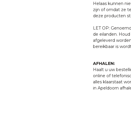
Helaas kunnen nie
zijn of omdat ze t
deze producten sta
LET OP: Genoemde 
de eilanden. Houd 
afgeleverd worden
bereikbaar is word
AFHALEN:
Haalt u uw bestell
online of telefonis
alles klaarstaat w
in Apeldoorn afhal