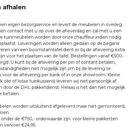
 afhalen
 een eigen bezorgservice en levert de meubelen in overleg
emen contact met u op over de afleverdag en zal met u een
nze tuinmeubelen worden door onze chauffeur indien nodig
plaatst. Leveringen worden alleen gedaan op de begane
everen van een boomstamtafel dient er bij de aflevering extra
ijn voor het plaatsen van de tafel. Bestellingen vanaf €500.-
rgd. U kunt bij de aflevering per pin of contant betalen,
tandigheden niet mogelijk zijn om bij de levering te
k voor de aflevering per bank of in onze showroom. Kleine
k olie of losse tuinkussens) leveren wij niet persoonlijk af
n door de DHL pakketdienst. Helaas is het dan niet mogelijk
e betalen.
len worden uitsluitend afgeleverd maar niet gemonteerd,
doen.
onder de €750,- orderwaarde zijn: voor kleine pakketten
n vervoer €24,95.