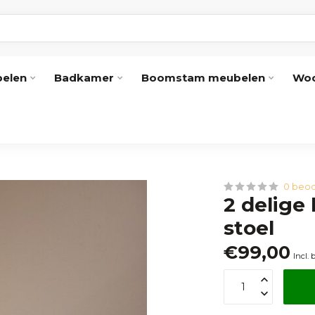
elen
Badkamer
Boomstam meubelen
Woo
0 beoo
2 delige
stoel
€99,00
Incl. 