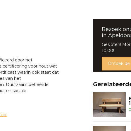
Bezoek on
in Apeldoo
Gesloten! Mo
10:00!
ficeerd door het
Ontdek de
 certificering voor hout wat
ertificaat waarin ook staat dat
es van het
Gerelateerd
en. Duurzaam beheerde
ur en sociale
O
hier