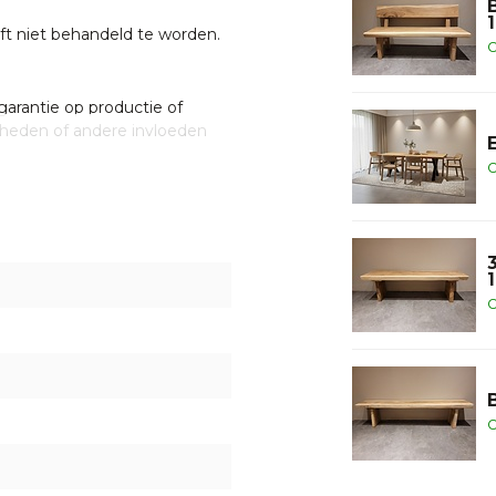
t niet behandeld te worden.
O
garantie op productie of
heden of andere invloeden
gaat werken moet je de
O
oor dat de luchtvochtigheid
Indien de luchtvochtigheid in
plaatsen.
uffeur bezorgd op de begane
O
n elkaar gezet.
 met een van onze
. U bent uiteraard ook
O
ten klaar staan om u te