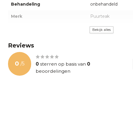
Behandeling
onbehandeld
Merk
Puurteak
Garantie
2 jaar
Bekijk alles
Armleuning hoogte
0cm
Reviews
0
/
5
0
sterren op basis van
0
beoordelingen