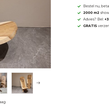
Bestel nu, betaa
2000 m2
show
Advies? Bel:
+3
GRATIS
verzen
raag