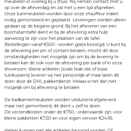
meubelen in overleg bij u thuis. Wij nemen contact met u
op over de afleverdag en zal met u een tijd afspreken.
Onze tuinmeubelen worden door onze chauffeur indien
nodig gemonteerd en geplaatst. Leveringen worden alleen
gedaan op de begane grond. Bij het afleveren van een
boomstamtafel dient er bij de aflevering extra hulp
aanwezig te zijn voor het plaatsen van de tafel.
Bestellingen vanaf €500.- worden gratis bezorgd. U kunt bij
de aflevering per pin of contant betalen, mocht dit door
omstandigheden niet mogelijk zijn om bij de levering te
betalen kan dit ook voor de aflevering per bank of in onze
showroom. Kleine artikelen (zoals teak olie of losse
tuinkussens) leveren wij niet persoonlijk af maar laten dit
doen door de DHL pakketdienst. Helaas is het dan niet
mogelijk om bij aflevering te betalen.
De badkamermeubelen worden uitsluitend afgeleverd
maar niet gemonteerd, dit dient u zelf te doen.
De verzendkosten onder de €750,- orderwaarde zijn: voor
kleine pakketten €7,50 en voor eigen vervoer €24,95.
Helaas kunnen niet alle artikelen bezorgd worden. Of