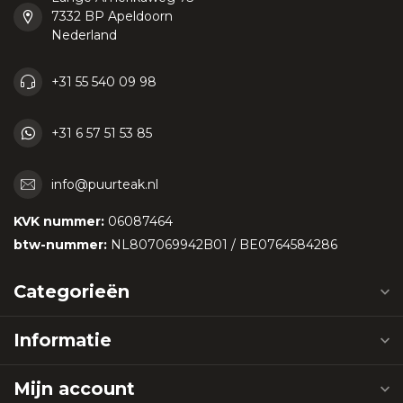
7332 BP Apeldoorn
Nederland
+31 55 540 09 98
+31 6 57 51 53 85
info@puurteak.nl
KVK nummer:
06087464
btw-nummer:
NL807069942B01 / BE0764584286
Categorieën
Informatie
Mijn account