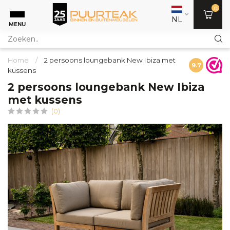
0
NL
MENU
Home
/
2 persoons loungebank New Ibiza met
9.7
kussens
2 persoons loungebank New Ibiza
met kussens
(0)