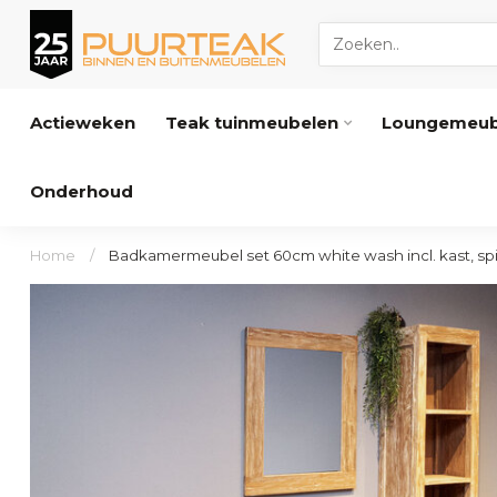
Actieweken
Teak tuinmeubelen
Loungemeub
Onderhoud
Home
/
Badkamermeubel set 60cm white wash incl. kast, s