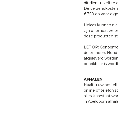
dit dient u zelf te 
De verzendkosten 
 met een van onze
€7,50 en voor eige
. U bent uiteraard ook
ten klaar staan om u te
Helaas kunnen nie
zijn of omdat ze t
gheid en temperatuur
deze producten sta
am teakhout
 altijd nog iets werken, wij
 installatie nauwkeurig af te
LET OP: Genoemde 
de eilanden. Houd 
afgeleverd worden
verd door transporteur of
bereikbaar is word
orgdienst.
AFHALEN:
Haalt u uw bestell
online of telefonis
alles klaarstaat w
in Apeldoorn afhal