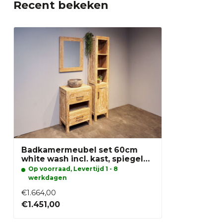
Recent bekeken
Badkamermeubel set 60cm
white wash incl. kast, spiegel
en waskom
Op voorraad, Levertijd 1 - 8
werkdagen
€1.664,00
€1.451,00