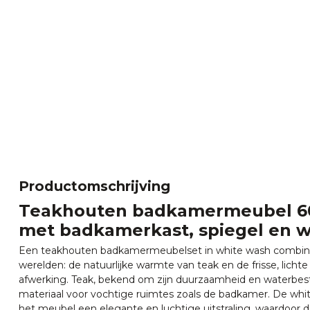
Productomschrijving
Teakhouten badkamermeubel 6
met badkamerkast, spiegel en 
Een teakhouten badkamermeubelset in white wash combine
werelden: de natuurlijke warmte van teak en de frisse, lichte
afwerking. Teak, bekend om zijn duurzaamheid en waterbeste
materiaal voor vochtige ruimtes zoals de badkamer. De whi
het meubel een elegante en luchtige uitstraling, waardoor 