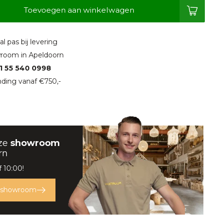
Toevoegen aan winkelwagen
l pas bij levering
room in Apeldoorn
1 55 540 0998
ding vanaf €750,-
ze
showroom
rn
 10:00!
 showroom