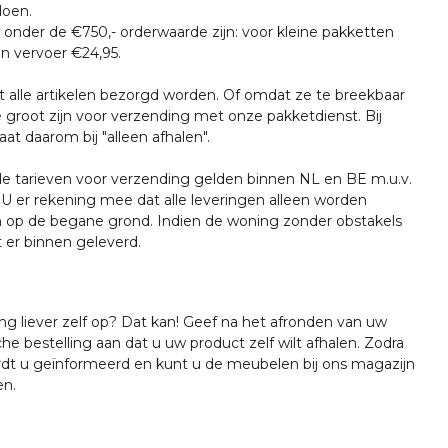
doen.
onder de €750,- orderwaarde zijn: voor kleine pakketten
n vervoer €24,95.
t alle artikelen bezorgd worden. Of omdat ze te breekbaar
e groot zijn voor verzending met onze pakketdienst. Bij
at daarom bij "alleen afhalen".
tarieven voor verzending gelden binnen NL en BE m.u.v.
U er rekening mee dat alle leveringen alleen worden
 op de begane grond. Indien de woning zonder obstakels
t er binnen geleverd.
ing liever zelf op? Dat kan! Geef na het afronden van uw
che bestelling aan dat u uw product zelf wilt afhalen. Zodra
ordt u geïnformeerd en kunt u de meubelen bij ons magazijn
en.