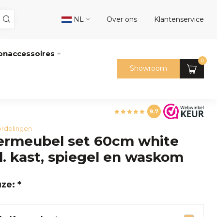
NL
Over ons
Klantenservice
naccessoires
0
Showroom
9.7
rdelingen
rmeubel set 60cm white
l. kast, spiegel en waskom
ze: *