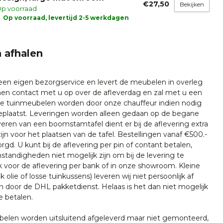
€27,50
Bekijken
p voorraad
Op voorraad, levertijd 2-5 werkdagen
 afhalen
 een eigen bezorgservice en levert de meubelen in overleg
emen contact met u op over de afleverdag en zal met u een
nze tuinmeubelen worden door onze chauffeur indien nodig
plaatst. Leveringen worden alleen gedaan op de begane
everen van een boomstamtafel dient er bij de aflevering extra
ijn voor het plaatsen van de tafel. Bestellingen vanaf €500.-
rgd. U kunt bij de aflevering per pin of contant betalen,
tandigheden niet mogelijk zijn om bij de levering te
k voor de aflevering per bank of in onze showroom. Kleine
k olie of losse tuinkussens) leveren wij niet persoonlijk af
n door de DHL pakketdienst. Helaas is het dan niet mogelijk
e betalen.
len worden uitsluitend afgeleverd maar niet gemonteerd,