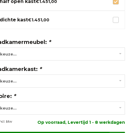
half open kast
€1.451,00
dichte kast
€1.451,00
adkamermeubel:
*
keuze...
adkamerkast:
*
keuze...
oire:
*
keuze...
Incl. btw
Op voorraad, Levertijd 1 - 8 werkdagen