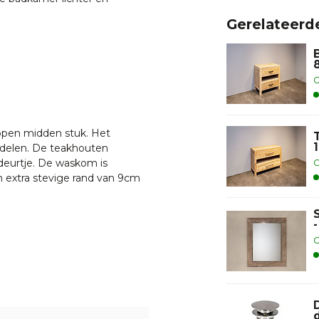
Gerelateerd
O
open midden stuk. Het
indelen. De teakhouten
deurtje. De waskom is
O
 extra stevige rand van 9cm
tellen?
klik hier
O
n chauffeur bezorgd op de
inplannen dan worden de