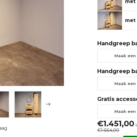
met 
met 
Handgreep b
Maak een 
Handgreep b
Maak een 
Gratis access
Maak een 
€1.451,00
raag
€1.664,00