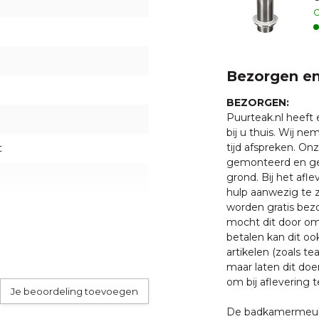
O
peratuurverschillen kan het
Bezorgen en
tallatie nauwkeurig af te
ld zijn deze nogmaals
BEZORGEN:
boutjes aan de onderzijde van
Puurteak.nl heeft
bij u thuis. Wij n
tijd afspreken. O
t
gemonteerd en ge
bent u bij Puurteak op het
grond. Bij het afl
an alleen het allerbeste
hulp aanwezig te z
uten meubelen kunt u
worden gratis bezo
.
mocht dit door oms
betalen kan dit oo
artikelen (zoals tea
garantie op productie of
maar laten dit doe
heden of andere invloeden
om bij aflevering t
Je beoordeling toevoegen
De badkamermeube