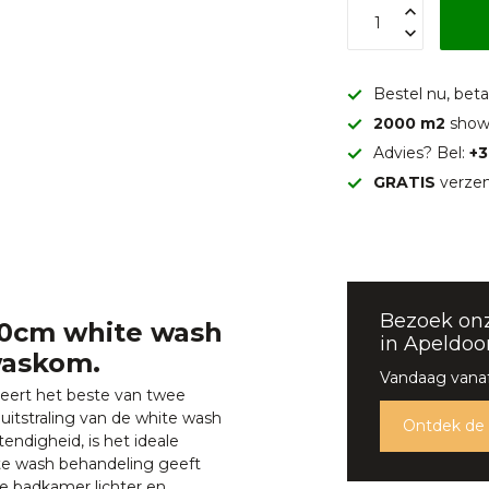
Bestel nu, betaa
2000 m2
show
Advies? Bel:
+3
GRATIS
verzen
Bezoek on
0cm white wash
in Apeldoo
waskom.
Vandaag vanaf
ert het beste van twee
 uitstraling van de white wash
Ontdek de
ndigheid, is het ideale
te wash behandeling geeft
de badkamer lichter en