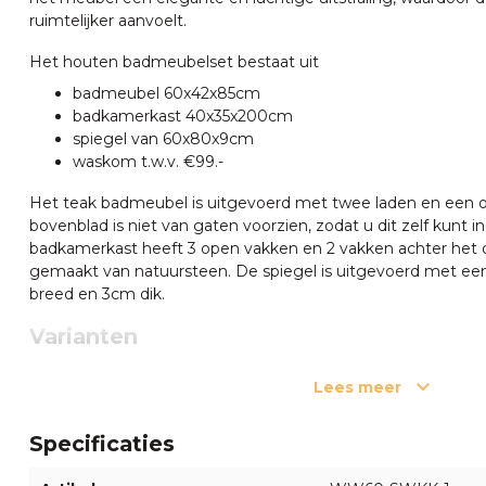
ruimtelijker aanvoelt.
Het houten badmeubelset bestaat uit
badmeubel 60x42x85cm
badkamerkast 40x35x200cm
spiegel van 60x80x9cm
waskom t.w.v. €99.-
Het teak badmeubel is uitgevoerd met twee laden en een 
bovenblad is niet van gaten voorzien, zodat u dit zelf kunt 
badkamerkast heeft 3 open vakken en 2 vakken achter het 
gemaakt van natuursteen. De spiegel is uitgevoerd met een
breed en 3cm dik.
Varianten
Wilt u dit badkamermeubelset is een Naturel uitvoering bes
Lees meer
Of wilt u dit badmeubel los bestellen?
klik hier
Verzending
Specificaties
Onze teakhouten badkamermeubelen wordt door onze eige
begane grond. Mochten wij de bezorging niet zelf kunnen 