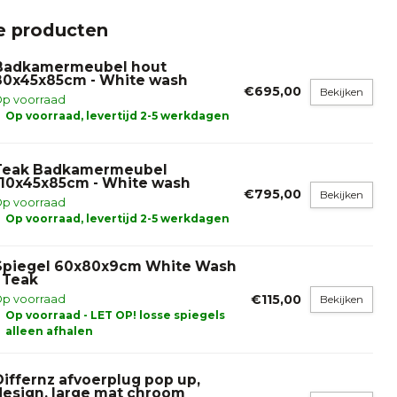
e producten
Badkamermeubel hout
80x45x85cm - White wash
€695,00
Bekijken
p voorraad
Op voorraad, levertijd 2-5 werkdagen
Teak Badkamermeubel
110x45x85cm - White wash
€795,00
Bekijken
p voorraad
Op voorraad, levertijd 2-5 werkdagen
Spiegel 60x80x9cm White Wash
- Teak
€115,00
p voorraad
Bekijken
Op voorraad - LET OP! losse spiegels
alleen afhalen
Differnz afvoerplug pop up,
design, large mat chroom