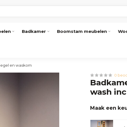
elen
Badkamer
Boomstam meubelen
Woo
piegel en waskom
0 beoo
Badkame
wash inc
Maak een keu