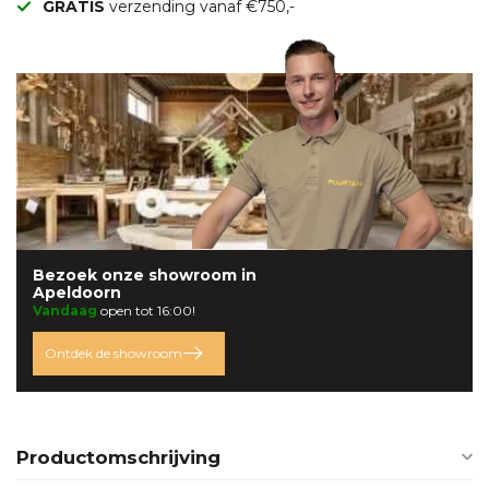
GRATIS
verzending vanaf €750,-
Bezoek onze
showroom
in
Apeldoorn
Vandaag
open tot 16:00!
Ontdek de showroom
Productomschrijving