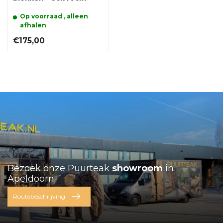
Op voorraad , alleen
afhalen
€175,00
Bezoek onze Puurteak
showroom
in
Apeldoorn
Routebeschrijving