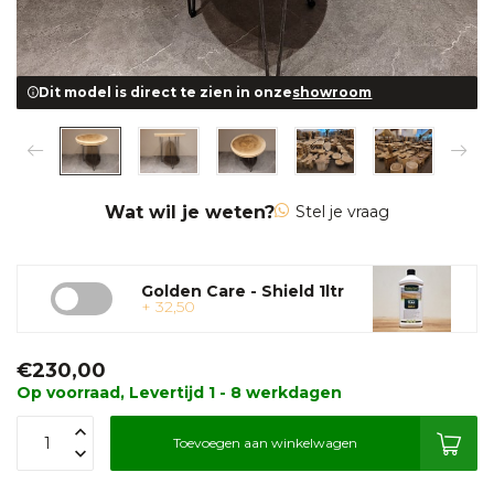
Dit model is direct te zien in onze
showroom
Wat wil je weten?
Stel je vraag
Golden Care - Shield 1ltr
+ 32,50
€230,00
Op voorraad, Levertijd 1 - 8 werkdagen
Toevoegen aan winkelwagen