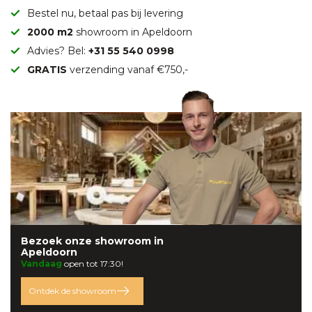
Bestel nu, betaal pas bij levering
2000 m2
showroom in Apeldoorn
Advies? Bel:
+31 55 540 0998
GRATIS
verzending vanaf €750,-
Bezoek onze
showroom
in
Apeldoorn
Vandaag
open tot 17:30!
Ontdek de showroom