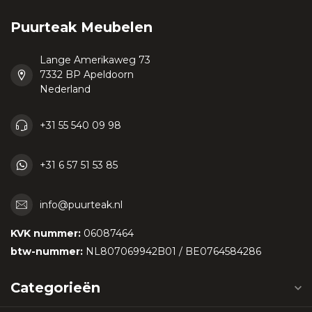
Puurteak Meubelen
Lange Amerikaweg 73
7332 BP Apeldoorn
Nederland
+31 55 540 09 98
+31 6 57 51 53 85
info@puurteak.nl
KVK nummer:
06087464
btw-nummer:
NL807069942B01 / BE0764584286
Categorieën