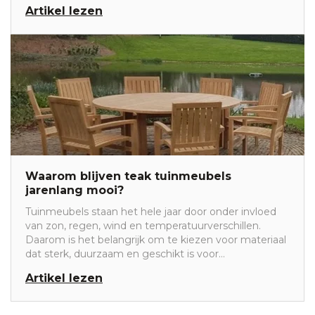
zomeravond met familie of vrienden. De sleutel tot
Artikel lezen
zo'n veelzijdige buitenruimte? Een slimme zithoek
die aansluit op verschillende momenten van de dag.
Waarom blijven teak tuinmeubels
jarenlang mooi?
Tuinmeubels staan het hele jaar door onder invloed
van zon, regen, wind en temperatuurverschillen.
Daarom is het belangrijk om te kiezen voor materiaal
dat sterk, duurzaam en geschikt is voor
buitengebruik. Teakhout is al jarenlang een van de
Artikel lezen
populairste houtsoorten voor houten tuinmeubels.
Dat komt niet alleen door de warme uitstraling, maar
vooral door de natuurlijke eigenschappen van het