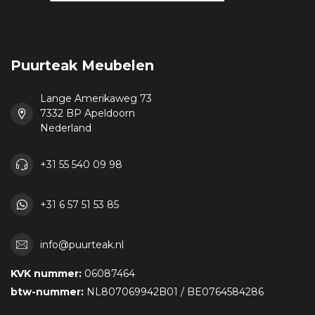
Puurteak Meubelen
Lange Amerikaweg 73
7332 BP Apeldoorn
Nederland
+31 55 540 09 98
+31 6 57 51 53 85
info@puurteak.nl
KVK nummer:
06087464
btw-nummer:
NL807069942B01 / BE0764584286