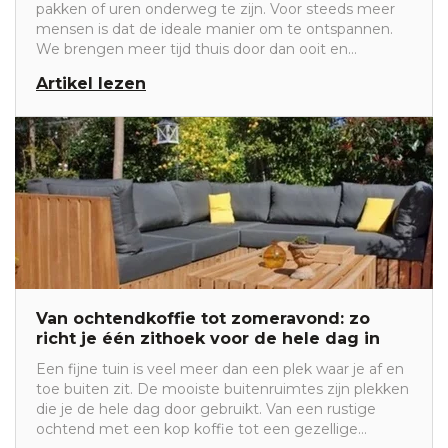
pakken of uren onderweg te zijn. Voor steeds meer
mensen is dat de ideale manier om te ontspannen.
We brengen meer tijd thuis door dan ooit en
daardoor groeit de behoefte aan een tuin waarin rust,
Artikel lezen
comfort en sfeer samenkomen. Gelukkig hoef je
geen complete tuinverbouwing uit te voeren om van
je buitenruimte een plek te maken waar je iedere dag
een beetje vakantie beleeft.
Van ochtendkoffie tot zomeravond: zo
richt je één zithoek voor de hele dag in
Een fijne tuin is veel meer dan een plek waar je af en
toe buiten zit. De mooiste buitenruimtes zijn plekken
die je de hele dag door gebruikt. Van een rustige
ochtend met een kop koffie tot een gezellige