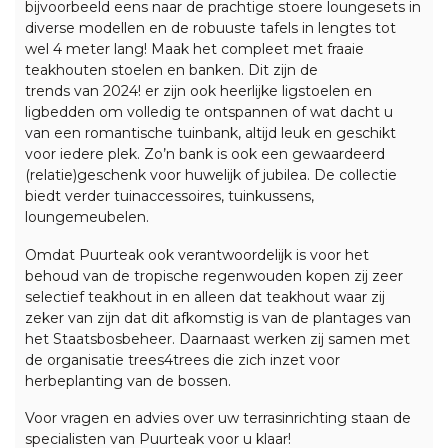
bijvoorbeeld eens naar de prachtige stoere loungesets in
diverse modellen en de robuuste tafels in lengtes tot
wel 4 meter lang! Maak het compleet met fraaie
teakhouten stoelen en banken. Dit zijn de
trends van 2024! er zijn ook heerlijke
ligstoelen en
ligbedden
om volledig te ontspannen of wat dacht u
van een romantische tuinbank, altijd leuk en geschikt
voor iedere plek. Zo’n bank is ook een gewaardeerd
(relatie)geschenk voor huwelijk of jubilea. De collectie
biedt verder tuinaccessoires, tuinkussens,
loungemeubelen.
Omdat Puurteak ook verantwoordelijk is voor het
behoud van de tropische regenwouden kopen zij zeer
selectief teakhout in en alleen dat teakhout waar zij
zeker van zijn dat dit afkomstig is van de plantages van
het Staatsbosbeheer. Daarnaast werken zij samen met
de organisatie trees4trees die zich inzet voor
herbeplanting van de bossen.
Voor vragen en advies over uw terrasinrichting staan de
specialisten van Puurteak voor u klaar!