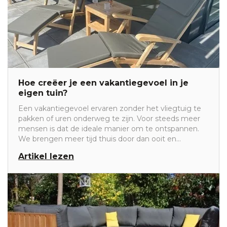
Hoe creëer je een vakantiegevoel in je
eigen tuin?
Een vakantiegevoel ervaren zonder het vliegtuig te
pakken of uren onderweg te zijn. Voor steeds meer
mensen is dat de ideale manier om te ontspannen.
We brengen meer tijd thuis door dan ooit en
daardoor groeit de behoefte aan een tuin waarin rust,
Artikel lezen
comfort en sfeer samenkomen. Gelukkig hoef je
geen complete tuinverbouwing uit te voeren om van
je buitenruimte een plek te maken waar je iedere dag
een beetje vakantie beleeft.