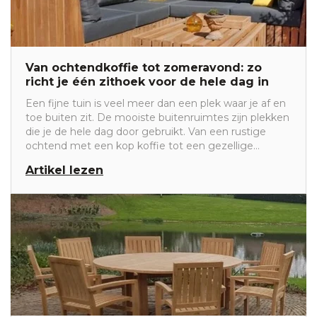
Van ochtendkoffie tot zomeravond: zo
richt je één zithoek voor de hele dag in
Een fijne tuin is veel meer dan een plek waar je af en
toe buiten zit. De mooiste buitenruimtes zijn plekken
die je de hele dag door gebruikt. Van een rustige
ochtend met een kop koffie tot een gezellige
zomeravond met familie of vrienden. De sleutel tot
Artikel lezen
zo'n veelzijdige buitenruimte? Een slimme zithoek
die aansluit op verschillende momenten van de dag.