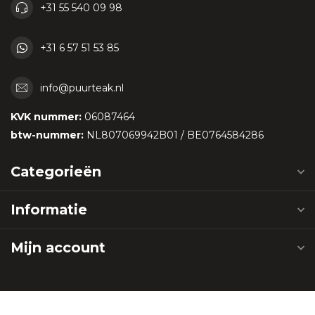
+31 55 540 09 98
+31 6 57 51 53 85
info@puurteak.nl
KVK nummer:
06087464
btw-nummer:
NL807069942B01 / BE0764584286
Categorieën
Informatie
Mijn account