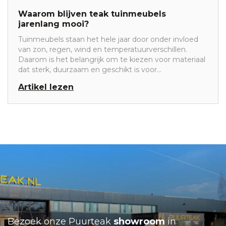
Waarom blijven teak tuinmeubels
jarenlang mooi?
Tuinmeubels staan het hele jaar door onder invloed
van zon, regen, wind en temperatuurverschillen.
Daarom is het belangrijk om te kiezen voor materiaal
dat sterk, duurzaam en geschikt is voor
buitengebruik. Teakhout is al jarenlang een van de
Artikel lezen
populairste houtsoorten voor houten tuinmeubels.
Dat komt niet alleen door de warme uitstraling, maar
vooral door de natuurlijke eigenschappen van het
hout.
Bezoek onze Puurteak
showroom
in