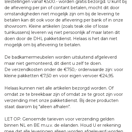
Bestellingen vanaf €500.- worden gratis bezorgd. U kunt bij
de aflevering per pin of contant betalen, mocht dit door
omstandigheden niet mogelijk zijn om bij de levering te
betalen kan dit ook voor de aflevering per bank of in onze
showroom. Kleine artikelen (zoals teak olie of losse
tuinkussens) leveren wij niet persoonlijk af maar laten dit
doen door de DHL pakketdienst. Helaas is het dan niet
mogelijk om bij aflevering te betalen.
De badkamermeubelen worden uitsluitend afgeleverd
maar niet gemonteerd, dit dient u zelf te doen.
De verzendkosten onder de €750,- orderwaarde zijn: voor
kleine pakketten €7,50 en voor eigen vervoer €24,95.
Helaas kunnen niet alle artikelen bezorgd worden. Of
omdat ze te breekbaar zijn of omdat ze te groot zijn voor
verzending met onze pakketdienst. Bij deze producten
staat daarom bij "alleen afhalen".
LET OP: Genoemde tarieven voor verzending gelden
binnen NL en BE m.u.v. de eilanden. Houd U er rekening
mee dat alle leveringen alleen worden afgeleverd worden