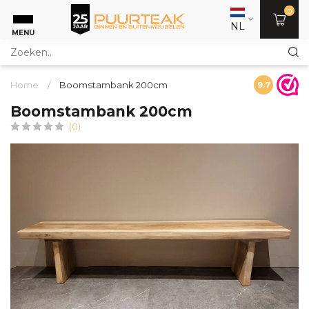
0
NL
MENU
Home
/
Boomstambank 200cm
9.7
Boomstambank 200cm
(0)