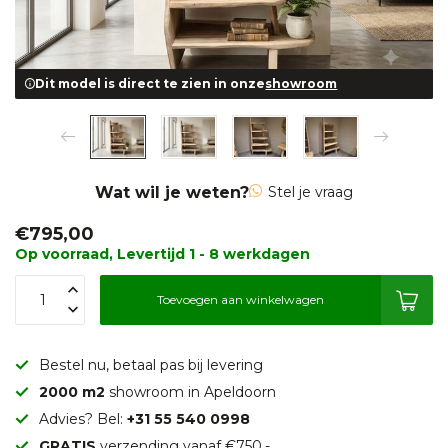
Dit model is direct te zien in onze
showroom
Wat wil je weten?
Stel je vraag
€795,00
Op voorraad, Levertijd 1 - 8 werkdagen
Toevoegen aan winkelwagen
Bestel nu, betaal pas bij levering
2000 m2
showroom in Apeldoorn
Advies? Bel:
+31 55 540 0998
GRATIS
verzending vanaf €750,-