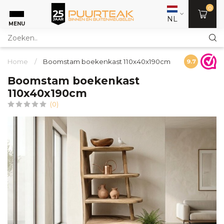
0
NL
MENU
Home
/
Boomstam boekenkast 110x40x190cm
9.7
Boomstam boekenkast
110x40x190cm
(0)