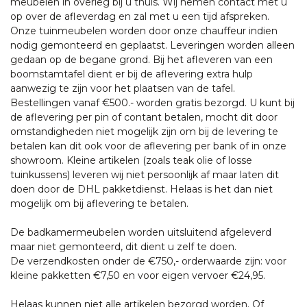
meubelen in overleg bij u thuis. Wij nemen contact met u
op over de afleverdag en zal met u een tijd afspreken.
Onze tuinmeubelen worden door onze chauffeur indien
nodig gemonteerd en geplaatst. Leveringen worden alleen
gedaan op de begane grond. Bij het afleveren van een
boomstamtafel dient er bij de aflevering extra hulp
aanwezig te zijn voor het plaatsen van de tafel.
Bestellingen vanaf €500.- worden gratis bezorgd. U kunt bij
de aflevering per pin of contant betalen, mocht dit door
omstandigheden niet mogelijk zijn om bij de levering te
betalen kan dit ook voor de aflevering per bank of in onze
showroom. Kleine artikelen (zoals teak olie of losse
tuinkussens) leveren wij niet persoonlijk af maar laten dit
doen door de DHL pakketdienst. Helaas is het dan niet
mogelijk om bij aflevering te betalen.
De badkamermeubelen worden uitsluitend afgeleverd
maar niet gemonteerd, dit dient u zelf te doen.
De verzendkosten onder de €750,- orderwaarde zijn: voor
kleine pakketten €7,50 en voor eigen vervoer €24,95.
Helaas kunnen niet alle artikelen bezorgd worden. Of