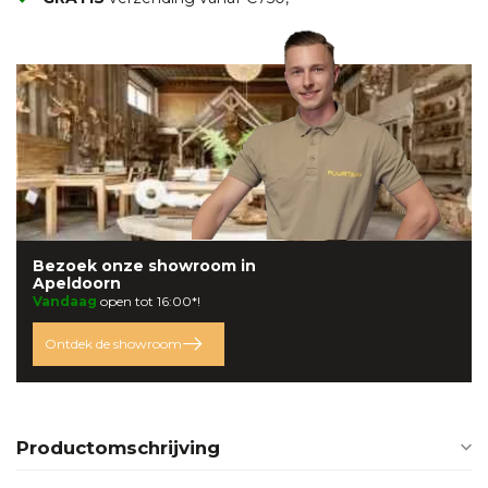
Bezoek onze
showroom
in
Apeldoorn
Vandaag
open tot 16:00*!
Ontdek de showroom
Productomschrijving