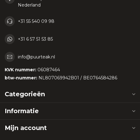
Nederland
+31 55 540 09 98
+31 6 57 51 53 85
info@puurteak.nl
KVK nummer:
06087464
btw-nummer:
NL807069942B01 / BE0764584286
Categorieën
Informatie
Mijn account