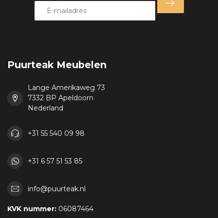
Puurteak Meubelen
Lange Amerikaweg 73
7332 BP Apeldoorn
Nederland
+31 55 540 09 98
+31 6 57 51 53 85
info@puurteak.nl
KVK nummer:
06087464