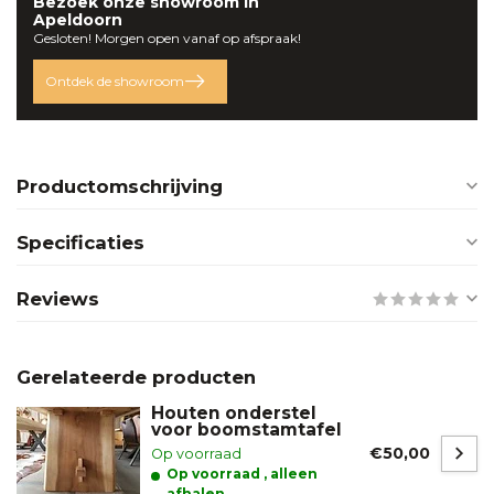
Bezoek onze
showroom
in
Apeldoorn
Gesloten! Morgen open vanaf op afspraak!
Ontdek de showroom
Productomschrijving
Specificaties
Reviews
Gerelateerde producten
Houten onderstel
voor boomstamtafel
€50,00
Op voorraad
Op voorraad , alleen
afhalen