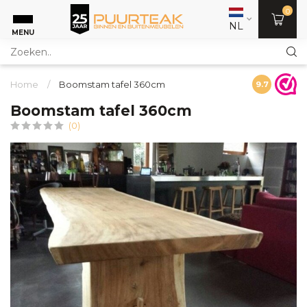
0
NL
MENU
Home
/
Boomstam tafel 360cm
9.7
Boomstam tafel 360cm
(0)