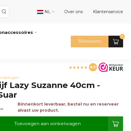
NL
Over ons
Klantenservice
naccessoires
0
Showroom
9.7
rdelingen
ijf Lazy Suzanne 40cm -
Suar
Binnenkort leverbaar, bestel nu en reserveer
btw
alvast uw product.
Toevoegen aan winkelwagen