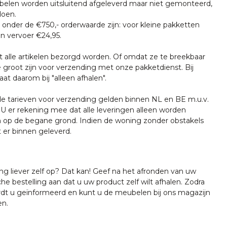
len worden uitsluitend afgeleverd maar niet gemonteerd,
doen.
onder de €750,- orderwaarde zijn: voor kleine pakketten
n vervoer €24,95.
t alle artikelen bezorgd worden. Of omdat ze te breekbaar
e groot zijn voor verzending met onze pakketdienst. Bij
at daarom bij "alleen afhalen".
tarieven voor verzending gelden binnen NL en BE m.u.v.
U er rekening mee dat alle leveringen alleen worden
 op de begane grond. Indien de woning zonder obstakels
t er binnen geleverd.
ing liever zelf op? Dat kan! Geef na het afronden van uw
che bestelling aan dat u uw product zelf wilt afhalen. Zodra
ordt u geïnformeerd en kunt u de meubelen bij ons magazijn
en.