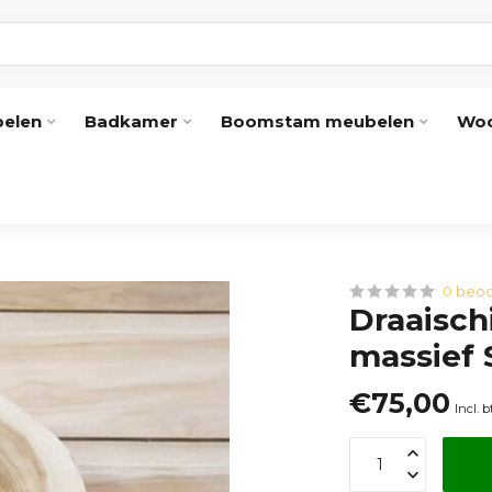
elen
Badkamer
Boomstam meubelen
Woo
0 beoo
Draaisch
massief 
€75,00
Incl. 