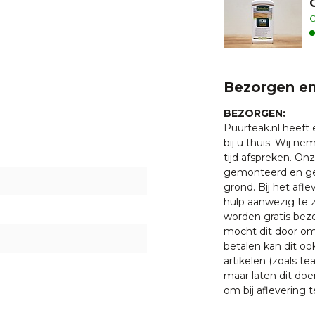
O
Bezorgen en
BEZORGEN:
Puurteak.nl heeft
bij u thuis. Wij n
tijd afspreken. O
gemonteerd en ge
grond. Bij het afl
hulp aanwezig te z
worden gratis bezo
mocht dit door oms
betalen kan dit oo
artikelen (zoals tea
maar laten dit doe
om bij aflevering t