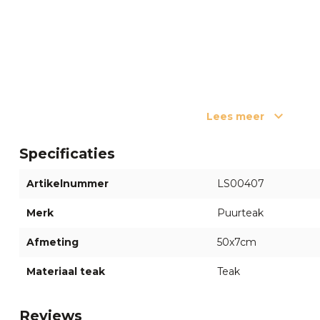
Lees meer
Specificaties
Artikelnummer
LS00407
Merk
Puurteak
Afmeting
50x7cm
Materiaal teak
Teak
Reviews