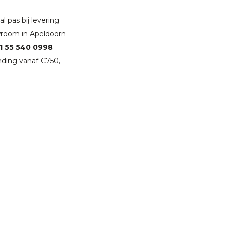
l pas bij levering
room in Apeldoorn
1 55 540 0998
ding vanaf €750,-