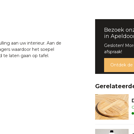
Bezoek on
in Apeldoo
lling aan uw interieur. Aan de
Gesloten! Mor
agers waardoor het soepel
afspraak!
d te laten gaan op tafel.
Ontdek de
Gerelateerd
O