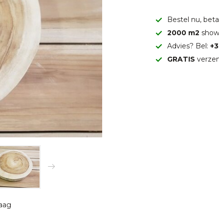
Bestel nu, betaa
2000 m2
show
Advies? Bel:
+3
GRATIS
verzen
raag