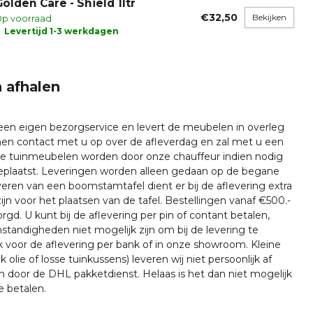
Golden Care - Shield 1ltr
€32,50
Bekijken
p voorraad
Levertijd 1-3 werkdagen
 afhalen
 een eigen bezorgservice en levert de meubelen in overleg
emen contact met u op over de afleverdag en zal met u een
nze tuinmeubelen worden door onze chauffeur indien nodig
plaatst. Leveringen worden alleen gedaan op de begane
everen van een boomstamtafel dient er bij de aflevering extra
ijn voor het plaatsen van de tafel. Bestellingen vanaf €500.-
rgd. U kunt bij de aflevering per pin of contant betalen,
tandigheden niet mogelijk zijn om bij de levering te
k voor de aflevering per bank of in onze showroom. Kleine
k olie of losse tuinkussens) leveren wij niet persoonlijk af
n door de DHL pakketdienst. Helaas is het dan niet mogelijk
e betalen.