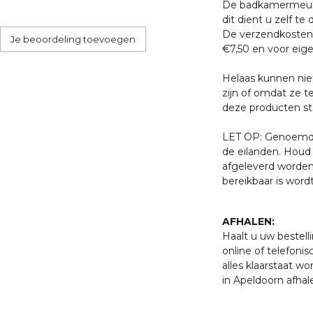
De badkamermeube
dit dient u zelf te 
De verzendkosten 
Je beoordeling toevoegen
€7,50 en voor eige
Helaas kunnen nie
zijn of omdat ze t
deze producten sta
LET OP: Genoemde 
de eilanden. Houd 
afgeleverd worden
bereikbaar is word
AFHALEN:
Haalt u uw bestell
online of telefonis
alles klaarstaat w
in Apeldoorn afhal