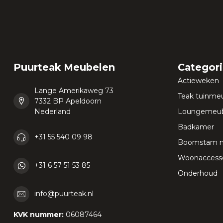
Puurteak Meubelen
Categor
Actieweken
Lange Amerikaweg 73
Teak tuinme
7332 BP Apeldoorn
Nederland
Loungemeub
Badkamer
+31 55 540 09 98
Boomstam 
Woonaccesso
+31 6 57 51 53 85
Onderhoud
info@puurteak.nl
KVK nummer:
06087464