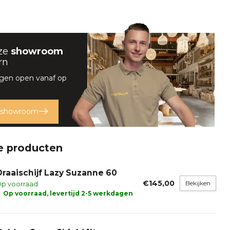
ze
showroom
rn
gen open vanaf op
 showroom
e producten
Draaischijf Lazy Suzanne 60
€145,00
Bekijken
p voorraad
Op voorraad, levertijd 2-5 werkdagen