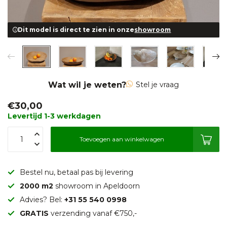
Dit model is direct te zien in onze
showroom
Wat wil je weten?
Stel je vraag
€30,00
Levertijd 1-3 werkdagen
Toevoegen aan winkelwagen
Bestel nu, betaal pas bij levering
2000 m2
showroom in Apeldoorn
Advies? Bel:
+31 55 540 0998
GRATIS
verzending vanaf €750,-