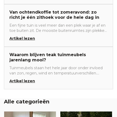
daardoor groeit de behoefte aan een tuin waarin rust,
comfort en sfeer samenkomen. Gelukkig hoef je
Van ochtendkoffie tot zomeravond: zo
geen complete tuinverbouwing uit te voeren om van
richt je één zithoek voor de hele dag in
je buitenruimte een plek te maken waar je iedere dag
een beetje vakantie beleeft.
Een fijne tuin is veel meer dan een plek waar je af en
toe buiten zit. De mooiste buitenruimtes zijn plekken
die je de hele dag door gebruikt. Van een rustige
Artikel lezen
ochtend met een kop koffie tot een gezellige
zomeravond met familie of vrienden. De sleutel tot
zo'n veelzijdige buitenruimte? Een slimme zithoek
Waarom blijven teak tuinmeubels
die aansluit op verschillende momenten van de dag.
jarenlang mooi?
Tuinmeubels staan het hele jaar door onder invloed
van zon, regen, wind en temperatuurverschillen.
Daarom is het belangrijk om te kiezen voor materiaal
Artikel lezen
dat sterk, duurzaam en geschikt is voor
buitengebruik. Teakhout is al jarenlang een van de
populairste houtsoorten voor houten tuinmeubels.
Dat komt niet alleen door de warme uitstraling, maar
Alle categorieën
vooral door de natuurlijke eigenschappen van het
hout.