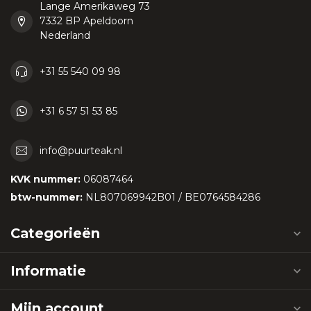
Lange Amerikaweg 73
7332 BP Apeldoorn
Nederland
+31 55 540 09 98
+31 6 57 51 53 85
info@puurteak.nl
KVK nummer:
06087464
btw-nummer:
NL807069942B01 / BE0764584286
Categorieën
Informatie
Mijn account