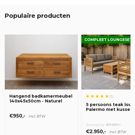
Populaire producten
COMPLEET LOUNGESET
Hangend badkamermeubel
(3)
140x45x50cm - Naturel
5 persoons teak lou
Palermo met kussen
€950,-
Incl. BTW
Adviesprijs:
€3.285,-
€2.950,-
Incl. BTW