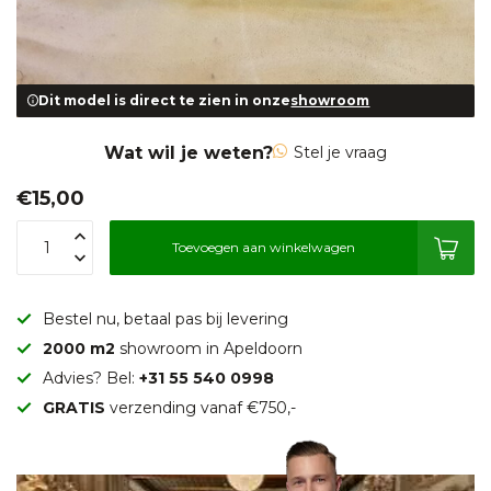
Dit model is direct te zien in onze
showroom
Wat wil je weten?
Stel je vraag
€15,00
Toevoegen aan winkelwagen
Bestel nu, betaal pas bij levering
2000 m2
showroom in Apeldoorn
Advies? Bel:
+31 55 540 0998
GRATIS
verzending vanaf €750,-