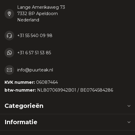
Lange Amerikaweg 73
7332 BP Apeldoorn
Nederland
+31 55 540 09 98
+31 6 57 51 53 85
info@puurteak.nl
KVK nummer:
06087464
btw-nummer:
NL807069942B01 / BE0764584286
Categorieën
Informatie