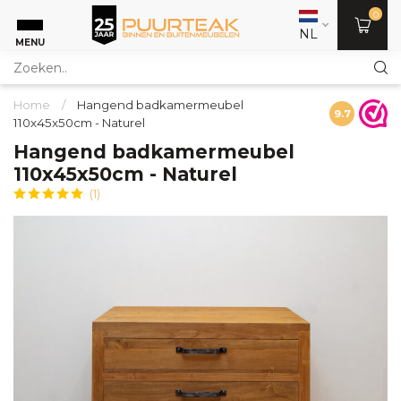
0
NL
MENU
Home
/
Hangend badkamermeubel
9.7
110x45x50cm - Naturel
Hangend badkamermeubel
110x45x50cm - Naturel
(1)