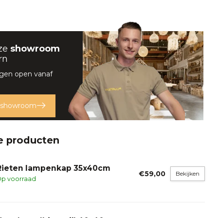
ze
showroom
rn
rgen open vanaf
 showroom
e producten
Rieten lampenkap 35x40cm
€59,00
Bekijken
p voorraad