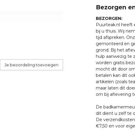
maakt door lokale
Bezorgen en
htstreeks de ambachtslieden
 hebben. De producten zijn
BEZORGEN:
 wenst, waarbij duurzaamheid
Puurteak.nl heeft
bij u thuis. Wij n
tijd afspreken. O
gemonteerd en ge
grond. Bij het afl
hulp aanwezig te z
 met een van onze
worden gratis bezo
Je beoordeling toevoegen
 U bent uiteraard ook
mocht dit door oms
ten klaar staan om u te
betalen kan dit oo
artikelen (zoals tea
maar laten dit doe
om bij aflevering t
De badkamermeube
dit dient u zelf te 
De verzendkosten 
€7,50 en voor eige