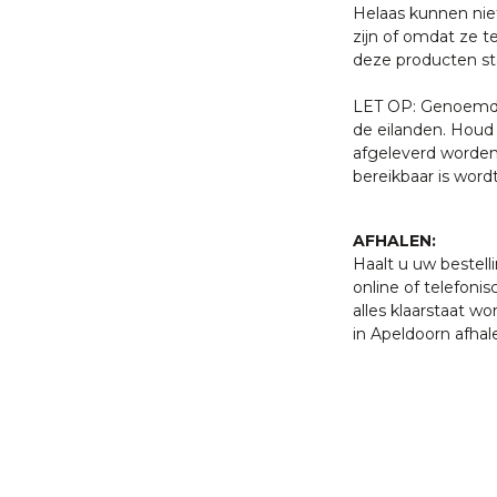
Helaas kunnen nie
zijn of omdat ze t
deze producten sta
LET OP: Genoemde 
de eilanden. Houd 
afgeleverd worden
bereikbaar is word
AFHALEN:
Haalt u uw bestell
online of telefonis
alles klaarstaat w
in Apeldoorn afhal