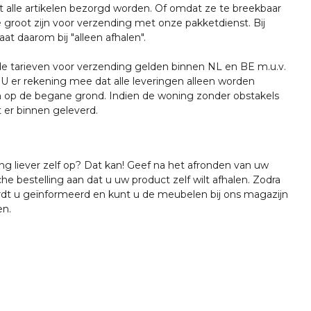
t alle artikelen bezorgd worden. Of omdat ze te breekbaar
e groot zijn voor verzending met onze pakketdienst. Bij
at daarom bij "alleen afhalen".
tarieven voor verzending gelden binnen NL en BE m.u.v.
U er rekening mee dat alle leveringen alleen worden
 op de begane grond. Indien de woning zonder obstakels
t er binnen geleverd.
ing liever zelf op? Dat kan! Geef na het afronden van uw
che bestelling aan dat u uw product zelf wilt afhalen. Zodra
ordt u geïnformeerd en kunt u de meubelen bij ons magazijn
en.