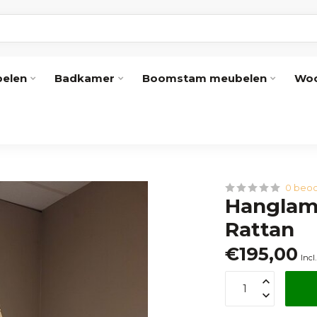
elen
Badkamer
Boomstam meubelen
Woo
0 beoo
Hanglamp
Rattan
€195,00
Incl