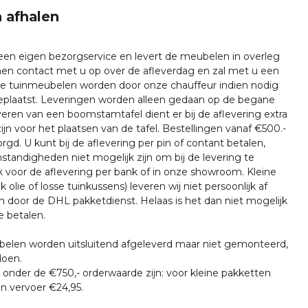
 afhalen
 een eigen bezorgservice en levert de meubelen in overleg
emen contact met u op over de afleverdag en zal met u een
nze tuinmeubelen worden door onze chauffeur indien nodig
plaatst. Leveringen worden alleen gedaan op de begane
everen van een boomstamtafel dient er bij de aflevering extra
ijn voor het plaatsen van de tafel. Bestellingen vanaf €500.-
rgd. U kunt bij de aflevering per pin of contant betalen,
tandigheden niet mogelijk zijn om bij de levering te
k voor de aflevering per bank of in onze showroom. Kleine
k olie of losse tuinkussens) leveren wij niet persoonlijk af
n door de DHL pakketdienst. Helaas is het dan niet mogelijk
e betalen.
len worden uitsluitend afgeleverd maar niet gemonteerd,
doen.
onder de €750,- orderwaarde zijn: voor kleine pakketten
n vervoer €24,95.