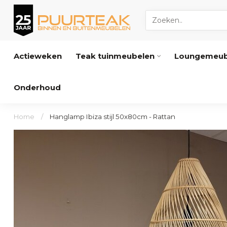
Actieweken
Teak tuinmeubelen
Loungemeub
Onderhoud
Home
/
Hanglamp Ibiza stijl 50x80cm - Rattan