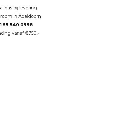
l pas bij levering
room in Apeldoorn
1 55 540 0998
ding vanaf €750,-