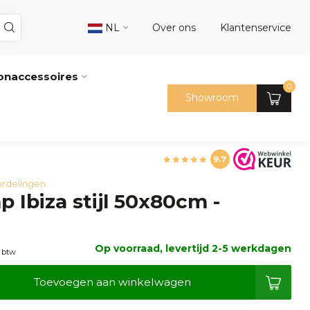
NL
Over ons
Klantenservice
naccessoires
0
Showroom
9.7
rdelingen
 Ibiza stijl 50x80cm -
Op voorraad, levertijd 2-5 werkdagen
. btw
Toevoegen aan winkelwagen