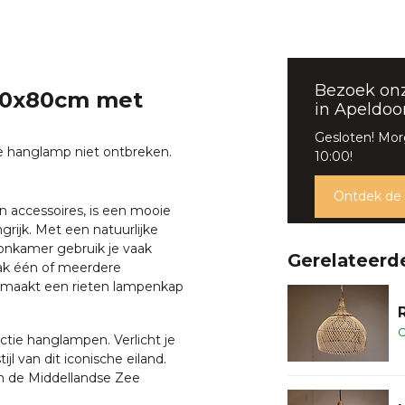
Bezoek on
 50x80cm met
in Apeldoo
Gesloten! Mo
ze hanglamp niet ontbreken.
10:00!
Ontdek de
 accessoires, is een mooie
grijk. Met een natuurlijke
onkamer gebruik je vaak
Gerelateerd
aak één of meerdere
 maakt een rieten lampenkap
O
ctie hanglampen. Verlicht je
 van dit iconische eiland.
n de Middellandse Zee