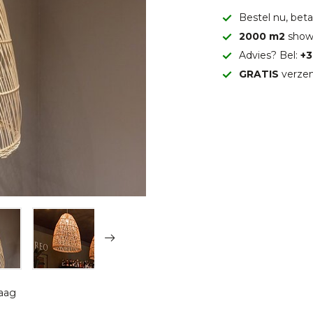
Bestel nu, betaa
2000 m2
show
Advies? Bel:
+3
GRATIS
verzen
raag