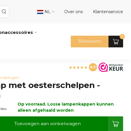
NL
Over ons
Klantenservice
naccessoires
0
Showroom
9.7
rdelingen
p met oesterschelpen -
m
Op voorraad. Losse lampenkappen kunnen
. btw
alleen afgehaald worden
Toevoegen aan winkelwagen