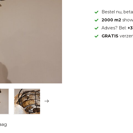
Bestel nu, betaa
2000 m2
show
Advies? Bel:
+3
GRATIS
verzen
raag