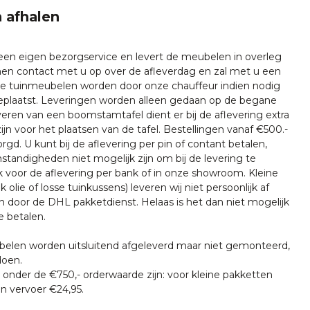
 afhalen
 een eigen bezorgservice en levert de meubelen in overleg
emen contact met u op over de afleverdag en zal met u een
nze tuinmeubelen worden door onze chauffeur indien nodig
plaatst. Leveringen worden alleen gedaan op de begane
everen van een boomstamtafel dient er bij de aflevering extra
ijn voor het plaatsen van de tafel. Bestellingen vanaf €500.-
rgd. U kunt bij de aflevering per pin of contant betalen,
tandigheden niet mogelijk zijn om bij de levering te
k voor de aflevering per bank of in onze showroom. Kleine
k olie of losse tuinkussens) leveren wij niet persoonlijk af
n door de DHL pakketdienst. Helaas is het dan niet mogelijk
e betalen.
len worden uitsluitend afgeleverd maar niet gemonteerd,
doen.
onder de €750,- orderwaarde zijn: voor kleine pakketten
n vervoer €24,95.