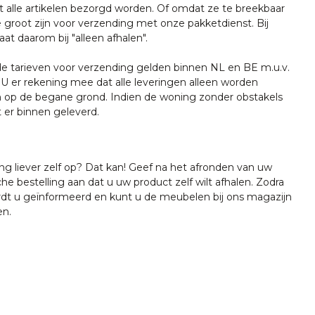
t alle artikelen bezorgd worden. Of omdat ze te breekbaar
e groot zijn voor verzending met onze pakketdienst. Bij
at daarom bij "alleen afhalen".
tarieven voor verzending gelden binnen NL en BE m.u.v.
U er rekening mee dat alle leveringen alleen worden
 op de begane grond. Indien de woning zonder obstakels
t er binnen geleverd.
ing liever zelf op? Dat kan! Geef na het afronden van uw
che bestelling aan dat u uw product zelf wilt afhalen. Zodra
ordt u geïnformeerd en kunt u de meubelen bij ons magazijn
en.