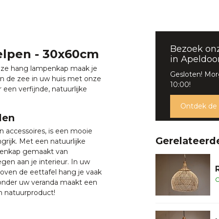
Bezoek on
lpen - 30x60cm
in Apeldoo
deze hang lampenkap maak je
Gesloten! Mo
van de zee in uw huis met onze
10:00!
n verfijnde, natuurlijke
Ontdek de
len
 accessoires, is een mooie
Gerelateerd
grijk. Met een natuurlijke
mpenkap gemaakt van
en aan je interieur. In uw
oven de eettafel hang je vaak
O
onder uw veranda maakt een
m natuurproduct!