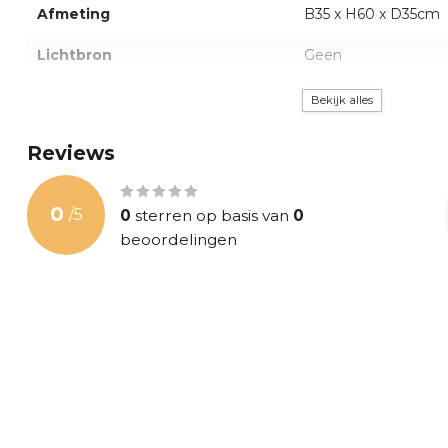
Afmeting
B35 x H60 x D35cm
welkom in
onze showroom
in Apeldoorn waar onze specialis
adviseren.
Lichtbron
Geen
Fitting
Geen
Bekijk alles
Reviews
0
/
5
0
sterren op basis van
0
beoordelingen