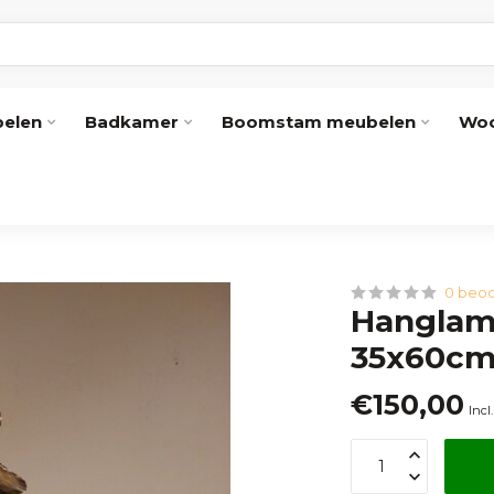
elen
Badkamer
Boomstam meubelen
Woo
0 beoo
Hanglam
35x60c
€150,00
Incl