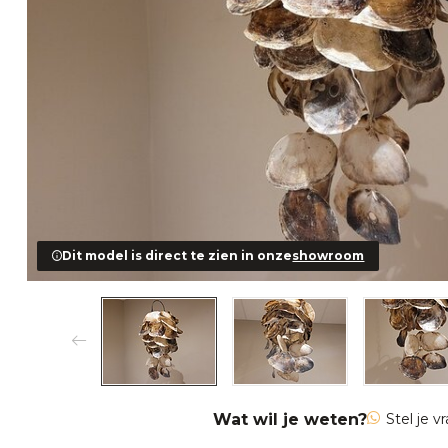
Dit model is direct te zien in onze
showroom
Wat wil je weten?
Stel je v