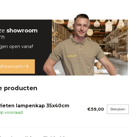
ze
showroom
rn
rgen open vanaf
 showroom
e producten
Rieten lampenkap 35x40cm
€59,00
Bekijken
p voorraad