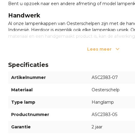
Bent u opzoek naar een andere afmeting of model lampen
Handwerk
Al onze lampenkappen van Oesterschelpen zijn met de ha
Indonesië. Hierdoor is eigenlijk ook elke lampenkap uniek. 
materiaal en een handgemaakt product is, kan de afwerkin
lampenkap en de andere.
Lees meer
Oesterschelpen
De oesterschelpen filteren het licht op een prachtige mani
Specificaties
zacht schijnsel ontstaat. Geniet van de schaduwen en refle
de omringende ruimte werpt.
Artikelnummer
ASC2383-07
Duurzaam
Materiaal
Oesterschelp
Deze Oesterlampenkappen zijn gemaakt van hoogwaardige
zorgvuldig gekozen oesterschelpen, staat deze lampenkap
Type lamp
Hanglamp
langdurige esthetische aantrekkingskracht.
Productnummer
ASC2383-05
Nog vragen of hulp nodig?
Garantie
2 jaar
Heeft u vragen of twijfelt u nog? Neem gerust contact op
medewerkers via de chat rechts onderin of bel 055 5400998.