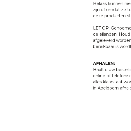
Helaas kunnen nie
zijn of omdat ze t
deze producten sta
LET OP: Genoemde 
de eilanden. Houd 
afgeleverd worden
bereikbaar is word
AFHALEN:
Haalt u uw bestell
online of telefonis
alles klaarstaat w
in Apeldoorn afhal