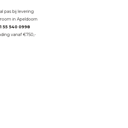
l pas bij levering
room in Apeldoorn
1 55 540 0998
ding vanaf €750,-