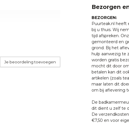
ten klaar staan om u te
Bezorgen en
BEZORGEN:
Puurteak.nl heeft
bij u thuis. Wij n
tijd afspreken. O
gemonteerd en ge
grond. Bij het afl
hulp aanwezig te z
worden gratis bezo
Je beoordeling toevoegen
mocht dit door oms
betalen kan dit oo
artikelen (zoals tea
maar laten dit doe
om bij aflevering t
De badkamermeube
dit dient u zelf te 
De verzendkosten 
€7,50 en voor eige