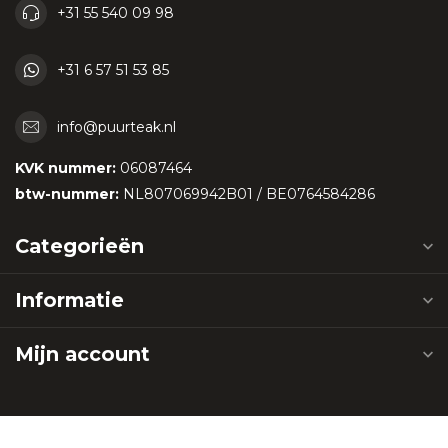
+31 55 540 09 98
+31 6 57 51 53 85
info@puurteak.nl
KVK nummer:
06087464
btw-nummer:
NL807069942B01 / BE0764584286
Categorieën
Informatie
Mijn account