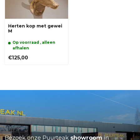
Herten kop met gewei
M
Op voorraad , alleen
afhalen
€125,00
Bezoek onze Puurteak
showroom
in