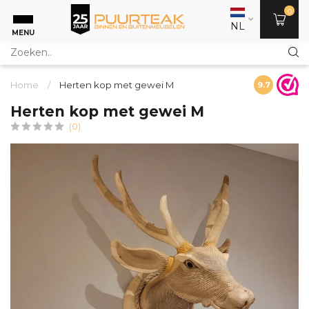
0
NL
MENU
Home
/
Herten kop met gewei M
9.7
Herten kop met gewei M
(0)