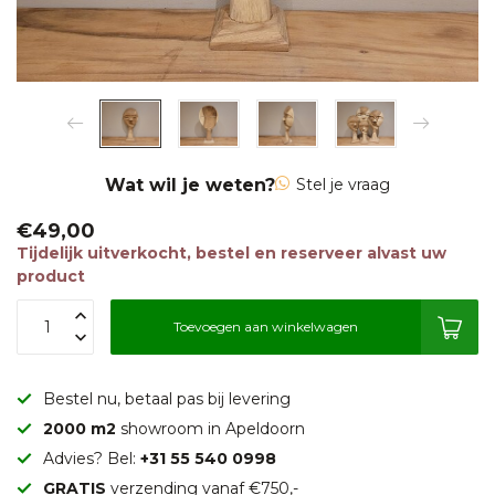
Wat wil je weten?
Stel je vraag
€49,00
Tijdelijk uitverkocht, bestel en reserveer alvast uw
product
Toevoegen aan winkelwagen
Bestel nu, betaal pas bij levering
2000 m2
showroom in Apeldoorn
Advies? Bel:
+31 55 540 0998
GRATIS
verzending vanaf €750,-