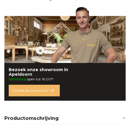
Bezoek onze
showroom
in
Apeldoorn
Vandaag
open tot 16:00*!
Ontdek de showroom
Productomschrijving