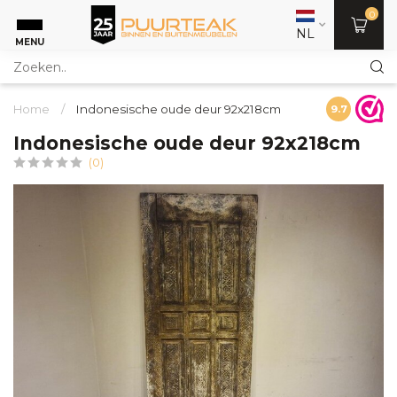
0
NL
MENU
Home
/
Indonesische oude deur 92x218cm
9.7
Indonesische oude deur 92x218cm
(0)