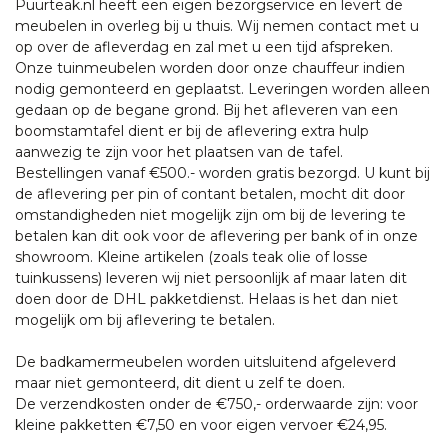
Puurteak.nl heeft een eigen bezorgservice en levert de
meubelen in overleg bij u thuis. Wij nemen contact met u
op over de afleverdag en zal met u een tijd afspreken.
Onze tuinmeubelen worden door onze chauffeur indien
nodig gemonteerd en geplaatst. Leveringen worden alleen
gedaan op de begane grond. Bij het afleveren van een
boomstamtafel dient er bij de aflevering extra hulp
aanwezig te zijn voor het plaatsen van de tafel.
Bestellingen vanaf €500.- worden gratis bezorgd. U kunt bij
de aflevering per pin of contant betalen, mocht dit door
omstandigheden niet mogelijk zijn om bij de levering te
betalen kan dit ook voor de aflevering per bank of in onze
showroom. Kleine artikelen (zoals teak olie of losse
tuinkussens) leveren wij niet persoonlijk af maar laten dit
doen door de DHL pakketdienst. Helaas is het dan niet
mogelijk om bij aflevering te betalen.
De badkamermeubelen worden uitsluitend afgeleverd
maar niet gemonteerd, dit dient u zelf te doen.
De verzendkosten onder de €750,- orderwaarde zijn: voor
kleine pakketten €7,50 en voor eigen vervoer €24,95.