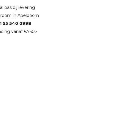
l pas bij levering
room in Apeldoorn
1 55 540 0998
ding vanaf €750,-