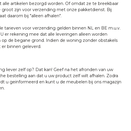
t alle artikelen bezorgd worden. Of omdat ze te breekbaar
e groot zijn voor verzending met onze pakketdienst. Bij
at daarom bij "alleen afhalen".
tarieven voor verzending gelden binnen NL en BE m.u.v.
U er rekening mee dat alle leveringen alleen worden
 op de begane grond. Indien de woning zonder obstakels
t er binnen geleverd.
ing liever zelf op? Dat kan! Geef na het afronden van uw
che bestelling aan dat u uw product zelf wilt afhalen. Zodra
ordt u geïnformeerd en kunt u de meubelen bij ons magazijn
en.