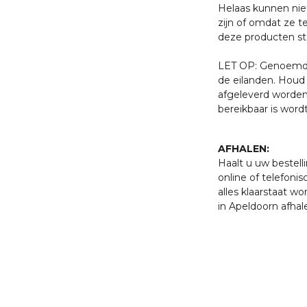
Helaas kunnen nie
zijn of omdat ze t
deze producten sta
LET OP: Genoemde 
de eilanden. Houd 
afgeleverd worden
bereikbaar is word
AFHALEN:
Haalt u uw bestell
online of telefonis
alles klaarstaat w
in Apeldoorn afhal