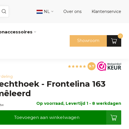
NL
Over ons
Klantenservice
naccessoires
0
Showroom
9.7
rdeling
echthoek - Frontelina 163
mêleerd
Op voorraad, Levertijd 1 - 8 werkdagen
btw
Toevoegen aan winkelwagen