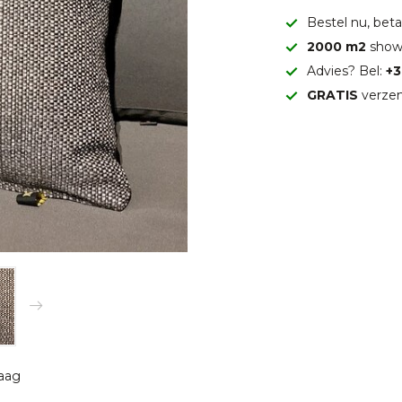
Bestel nu, betaa
2000 m2
show
Advies? Bel:
+3
GRATIS
verzen
raag