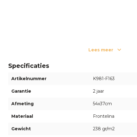
Lees meer
Specificaties
Artikelnummer
K981-F163
Garantie
2 jaar
Afmeting
54x37cm
Materiaal
Frontelina
Gewicht
238 gr/m2