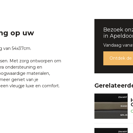
Bezoek on
ing op uw
in Apeldoo
Vandaag vanaf
ng van 54x37cm.
Ontdek de
ussen. Met zorg ontworpen om
xtra ondersteuning en
oogwaardige materialen,
meer geniet van je
Gerelateerd
 een vleugje luxe en comfort.
O