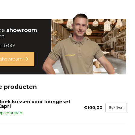
ze
showroom
rn
 10:00!
 showroom
e producten
Hoek kussen voor loungeset
Capri
€100,00
Bekijken
p voorraad