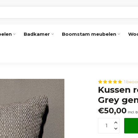
elen
Badkamer
Boomstam meubelen
Woo
1 beoo
Kussen r
Grey ge
€50,00
Incl. 