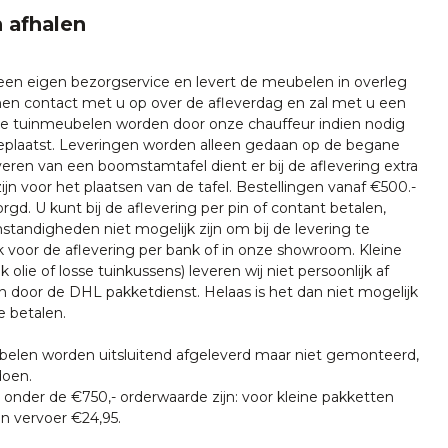
 afhalen
 een eigen bezorgservice en levert de meubelen in overleg
emen contact met u op over de afleverdag en zal met u een
nze tuinmeubelen worden door onze chauffeur indien nodig
plaatst. Leveringen worden alleen gedaan op de begane
everen van een boomstamtafel dient er bij de aflevering extra
ijn voor het plaatsen van de tafel. Bestellingen vanaf €500.-
rgd. U kunt bij de aflevering per pin of contant betalen,
tandigheden niet mogelijk zijn om bij de levering te
k voor de aflevering per bank of in onze showroom. Kleine
k olie of losse tuinkussens) leveren wij niet persoonlijk af
n door de DHL pakketdienst. Helaas is het dan niet mogelijk
e betalen.
len worden uitsluitend afgeleverd maar niet gemonteerd,
doen.
onder de €750,- orderwaarde zijn: voor kleine pakketten
n vervoer €24,95.