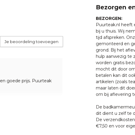
Bezorgen en
BEZORGEN:
Puurteak.nl heeft
bij u thuis. Wij n
tijd afspreken. O
Je beoordeling toevoegen
gemonteerd en ge
grond. Bij het afl
hulp aanwezig te z
worden gratis bezo
mocht dit door oms
betalen kan dit oo
een goede prijs. Puurteak
artikelen (zoals tea
maar laten dit doe
om bij aflevering t
De badkamermeube
dit dient u zelf te 
De verzendkosten 
€7,50 en voor eige