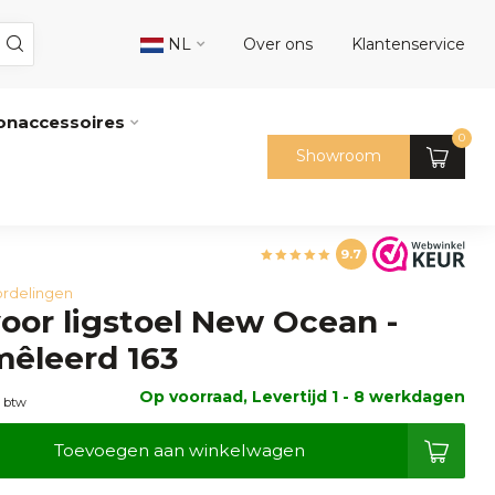
NL
Over ons
Klantenservice
naccessoires
0
Showroom
9.7
rdelingen
oor ligstoel New Ocean -
êleerd 163
Op voorraad, Levertijd 1 - 8 werkdagen
. btw
Toevoegen aan winkelwagen