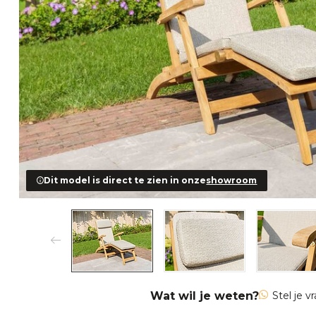
Dit model is direct te zien in onze
showroom
Wat wil je weten?
Stel je v