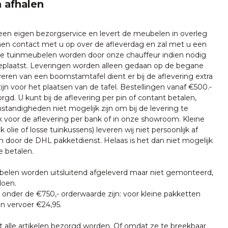
 afhalen
 een eigen bezorgservice en levert de meubelen in overleg
emen contact met u op over de afleverdag en zal met u een
nze tuinmeubelen worden door onze chauffeur indien nodig
plaatst. Leveringen worden alleen gedaan op de begane
everen van een boomstamtafel dient er bij de aflevering extra
ijn voor het plaatsen van de tafel. Bestellingen vanaf €500.-
rgd. U kunt bij de aflevering per pin of contant betalen,
tandigheden niet mogelijk zijn om bij de levering te
k voor de aflevering per bank of in onze showroom. Kleine
k olie of losse tuinkussens) leveren wij niet persoonlijk af
n door de DHL pakketdienst. Helaas is het dan niet mogelijk
e betalen.
len worden uitsluitend afgeleverd maar niet gemonteerd,
doen.
onder de €750,- orderwaarde zijn: voor kleine pakketten
n vervoer €24,95.
t alle artikelen bezorgd worden. Of omdat ze te breekbaar