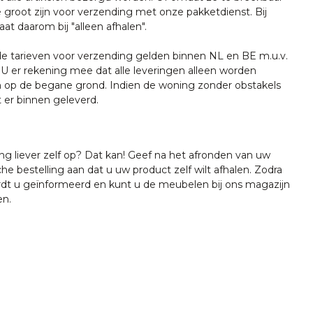
e groot zijn voor verzending met onze pakketdienst. Bij
at daarom bij "alleen afhalen".
tarieven voor verzending gelden binnen NL en BE m.u.v.
U er rekening mee dat alle leveringen alleen worden
 op de begane grond. Indien de woning zonder obstakels
t er binnen geleverd.
ing liever zelf op? Dat kan! Geef na het afronden van uw
che bestelling aan dat u uw product zelf wilt afhalen. Zodra
ordt u geïnformeerd en kunt u de meubelen bij ons magazijn
en.