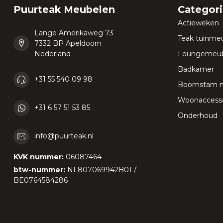
Puurteak Meubelen
Categor
Actieweken
Lange Amerikaweg 73
Teak tuinme
7332 BP Apeldoorn
Nederland
Loungemeub
Badkamer
+31 55 540 09 98
Boomstam 
Woonaccesso
+31 6 57 51 53 85
Onderhoud
info@puurteak.nl
KVK nummer:
06087464
btw-nummer:
NL807069942B01 /
BE0764584286