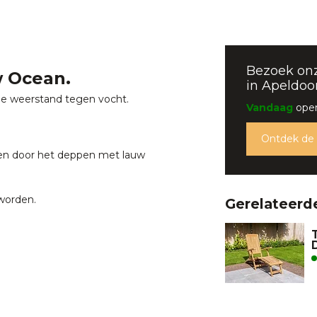
Bezoek on
w Ocean.
in Apeldoo
de weerstand tegen vocht.
Vandaag
open
Ontdek de
en door het deppen met lauw
 worden.
Gerelateerd