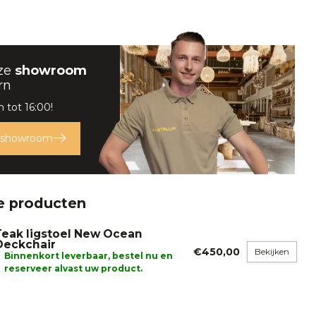
ze
showroom
rn
 tot 16:00!
 showroom
e producten
Teak ligstoel New Ocean
Deckchair
€450,00
Bekijken
Binnenkort leverbaar, bestel nu en
reserveer alvast uw product.