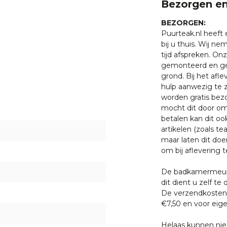
Bezorgen en
BEZORGEN:
Puurteak.nl heeft
bij u thuis. Wij n
tijd afspreken. O
gemonteerd en ge
grond. Bij het afl
hulp aanwezig te z
worden gratis bezo
mocht dit door oms
betalen kan dit oo
artikelen (zoals tea
maar laten dit doe
om bij aflevering t
De badkamermeube
dit dient u zelf te 
De verzendkosten 
€7,50 en voor eige
Helaas kunnen nie