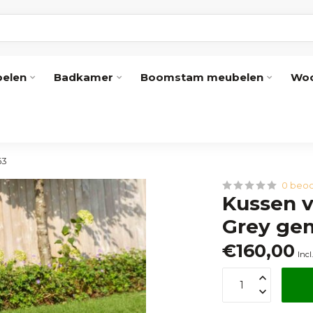
elen
Badkamer
Boomstam meubelen
Woo
63
0 beoo
Kussen v
Grey gem
€160,00
Incl