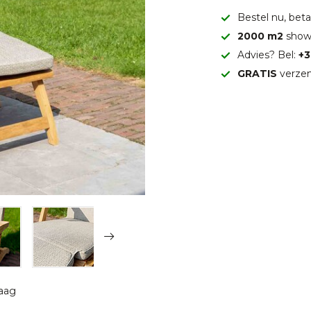
Bestel nu, betaa
2000 m2
show
Advies? Bel:
+3
GRATIS
verzen
raag