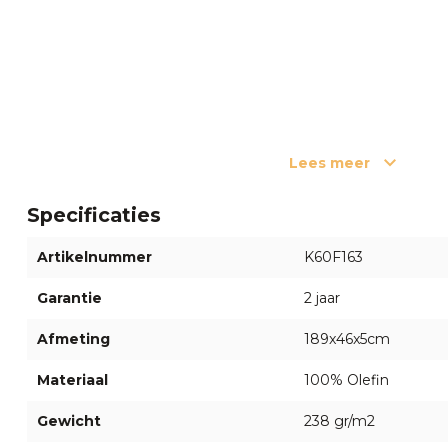
Lees meer
Specificaties
Artikelnummer
K60F163
Garantie
2 jaar
Afmeting
189x46x5cm
Materiaal
100% Olefin
Gewicht
238 gr/m2