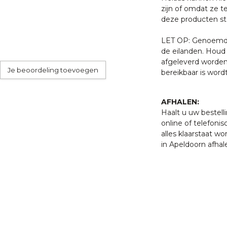
zijn of omdat ze t
deze producten sta
LET OP: Genoemde 
de eilanden. Houd 
afgeleverd worden
Je beoordeling toevoegen
bereikbaar is word
AFHALEN:
Haalt u uw bestell
online of telefonis
alles klaarstaat w
in Apeldoorn afhal