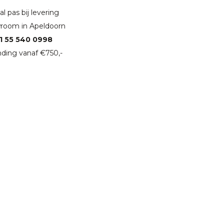
l pas bij levering
room in Apeldoorn
1 55 540 0998
ding vanaf €750,-