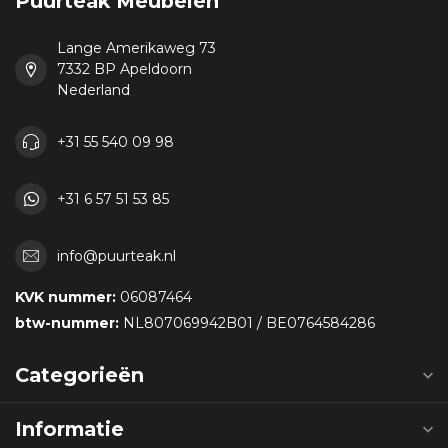
Puurteak Meubelen
Lange Amerikaweg 73
7332 BP Apeldoorn
Nederland
+31 55 540 09 98
+31 6 57 51 53 85
info@puurteak.nl
KVK nummer:
06087464
btw-nummer:
NL807069942B01 / BE0764584286
Categorieën
Informatie