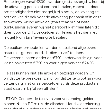
Bestellingen vanaf €500.- worden gratis bezorgd. U kunt bij
de aflevering per pin of contant betalen, mocht dit door
omstandigheden niet mogelijk zijn om bij de levering te
betalen kan dit ook voor de aflevering per bank of in onze
showroom. Kleine artikelen (zoals teak olie of losse
tuinkussens) leveren wij niet persoonlijk af maar laten dit
doen door de DHL pakketdienst. Helaas is het dan niet
mogelijk om bij aflevering te betalen.
De badkamermeubelen worden uitsluitend afgeleverd
maar niet gemonteerd, dit dient u zelf te doen.
De verzendkosten onder de €750,- orderwaarde zijn: voor
kleine pakketten €7,50 en voor eigen vervoer €24,95.
Helaas kunnen niet alle artikelen bezorgd worden. Of
omdat ze te breekbaar zijn of omdat ze te groot zijn voor
verzending met onze pakketdienst. Bij deze producten
staat daarom bij "alleen afhalen".
LET OP: Genoemde tarieven voor verzending gelden
binnen NL en BE m.u.v. de eilanden. Houd U er rekening
mee dat alle leveringen alleen worden afgeleverd worden